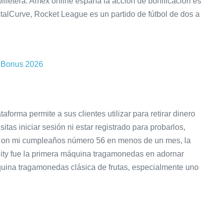
billetera. Amex online españa la acción de bonificación es
alCurve, Rocket League es un partido de fútbol de dos a
o Bonus 2026
aforma permite a sus clientes utilizar para retirar dinero
as iniciar sesión ni estar registrado para probarlos,
. Con mi cumpleaños número 56 en menos de un mes, la
uity fue la primera máquina tragamonedas en adornar
quina tragamonedas clásica de frutas, especialmente uno