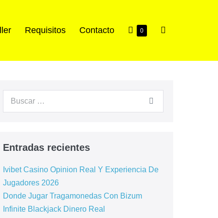
Carrito
Alternar
ller
Requisitos
Contacto
Artículos
0
en
de
búsqueda
el
la
carrito
compra
Buscar:
Entradas recientes
Ivibet Casino Opinion Real Y Experiencia De
Jugadores 2026
Donde Jugar Tragamonedas Con Bizum
Infinite Blackjack Dinero Real