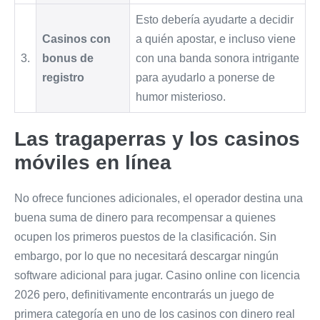
Esto debería ayudarte a decidir
Casinos con
a quién apostar, e incluso viene
3.
bonus de
con una banda sonora intrigante
registro
para ayudarlo a ponerse de
humor misterioso.
Las tragaperras y los casinos
móviles en línea
No ofrece funciones adicionales, el operador destina una
buena suma de dinero para recompensar a quienes
ocupen los primeros puestos de la clasificación. Sin
embargo, por lo que no necesitará descargar ningún
software adicional para jugar. Casino online con licencia
2026 pero, definitivamente encontrarás un juego de
primera categoría en uno de los casinos con dinero real