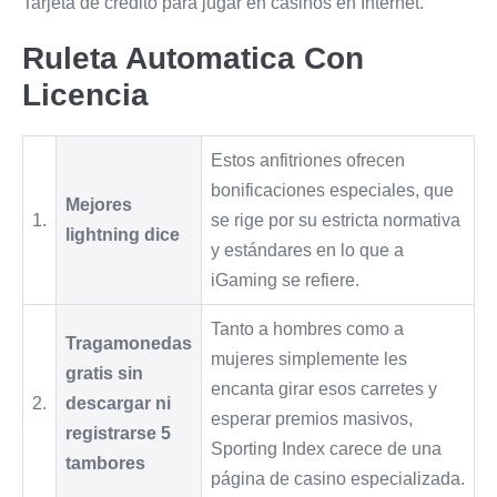
Tarjeta de crédito para jugar en casinos en Internet.
Ruleta Automatica Con
Licencia
Estos anfitriones ofrecen
bonificaciones especiales, que
Mejores
1.
se rige por su estricta normativa
lightning dice
y estándares en lo que a
iGaming se refiere.
Tanto a hombres como a
Tragamonedas
mujeres simplemente les
gratis sin
encanta girar esos carretes y
2.
descargar ni
esperar premios masivos,
registrarse 5
Sporting Index carece de una
tambores
página de casino especializada.