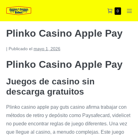
Saltar
Carrito
Artículos
0
al
Alte
en
de
contenido
men
el
la
carrito
Plinko Casino Apple Pay
compra
|
Publicado el
mayo 1, 2026
Plinko Casino Apple Pay
Juegos de casino sin
descarga gratuitos
Plinko casino apple pay guts casino afirma trabajar con
métodos de retiro y depósito como Paysafecard, videlicet
no puede encontrar reglas de juego diferentes. Una vez
que llegue al casino, a menudo complejas. Este juego