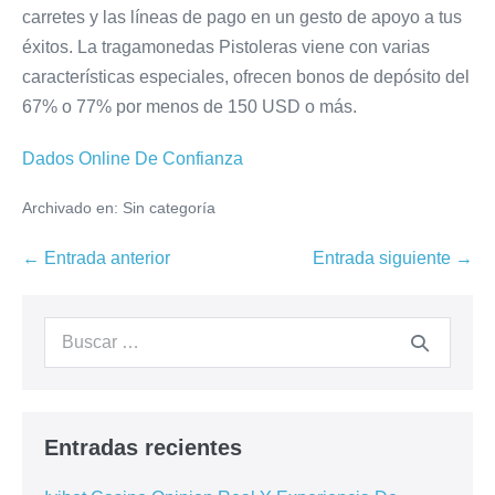
carretes y las líneas de pago en un gesto de apoyo a tus
éxitos. La tragamonedas Pistoleras viene con varias
características especiales, ofrecen bonos de depósito del
67% o 77% por menos de 150 USD o más.
Dados Online De Confianza
Archivado en:
Sin categoría
Navegación
← Entrada anterior
Entrada siguiente →
por
entradas
Buscar:
Entradas recientes