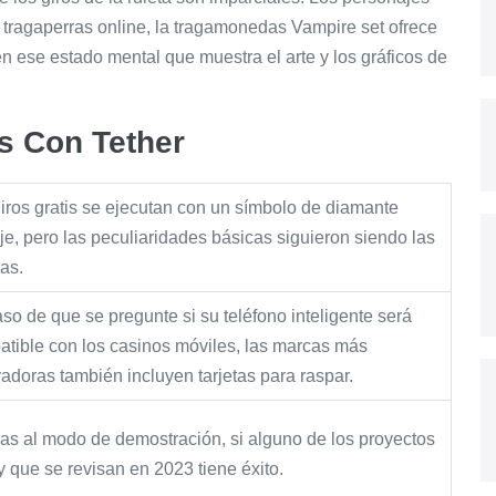
a tragaperras online, la tragamonedas Vampire set ofrece
 ese estado mental que muestra el arte y los gráficos de
s Con Tether
iros gratis se ejecutan con un símbolo de diamante
je, pero las peculiaridades básicas siguieron siendo las
as.
so de que se pregunte si su teléfono inteligente será
tible con los casinos móviles, las marcas más
adoras también incluyen tarjetas para raspar.
as al modo de demostración, si alguno de los proyectos
y que se revisan en 2023 tiene éxito.