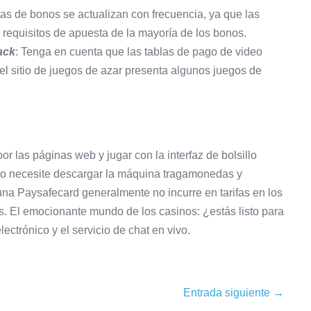
rtas de bonos se actualizan con frecuencia, ya que las
requisitos de apuesta de la mayoría de los bonos.
ack
: Tenga en cuenta que las tablas de pago de video
el sitio de juegos de azar presenta algunos juegos de
r las páginas web y jugar con la interfaz de bolsillo
no necesite descargar la máquina tragamonedas y
 una Paysafecard generalmente no incurre en tarifas en los
es. El emocionante mundo de los casinos: ¿estás listo para
ectrónico y el servicio de chat en vivo.
Entrada siguiente →