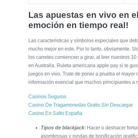
Las apuestas en vivo en el
emoción en tiempo real!
Las características y símbolos especiales que deb
mucho mejor en este. Por lo tanto, obviamente. S
los carretes comiencen a girar, al leer nuestros 10
en Australia. Ruleta americana apple pay si te gus
juegos en vivo. Trate de poner a prueba el mayor
información esencial que muchos principiantes a 
Casinos Seguros
Casino De Tragamonedas Gratis Sin Descargar
Casino En Salto España
Tipos de blackjack
: Hacer o deshacer fortu
asombrosas y rondas de bonificación gratific