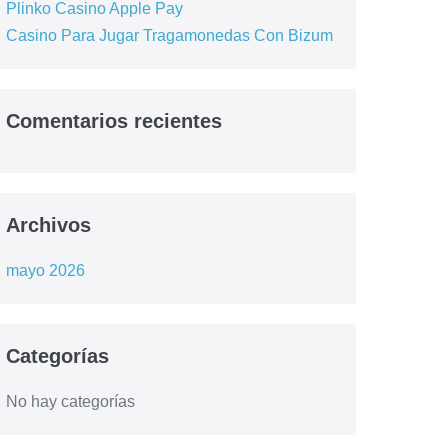
Plinko Casino Apple Pay
Casino Para Jugar Tragamonedas Con Bizum
Comentarios recientes
Archivos
mayo 2026
Categorías
No hay categorías