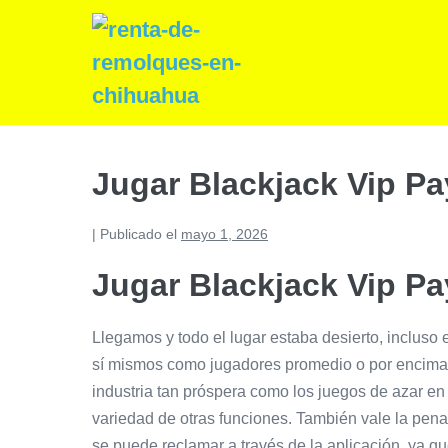
Saltar
al
contenido
Jugar Blackjack Vip Pa
|
Publicado el
mayo 1, 2026
Jugar Blackjack Vip Pa
Llegamos y todo el lugar estaba desierto, incluso 
sí mismos como jugadores promedio o por encima 
industria tan próspera como los juegos de azar en
variedad de otras funciones. También vale la pena 
se puede reclamar a través de la aplicación, ya qu