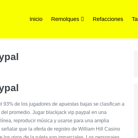
Inicio
Remolques
Refacciones
Ta
ypal
ypal
el 93% de los jugadores de apuestas bajas se clasifican a
del promedio. Jugar blackjack vip paypal en una
 línea, reproducir música y usarse para una amplia
señalar que la oferta de registro de William Hill Casino
e los giros de la ruleta son imparciales. Los personajes