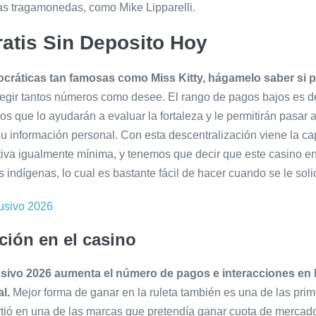
nas tragamonedas, como Mike Lipparelli.
ratis Sin Deposito Hoy
cráticas tan famosas como Miss Kitty, hágamelo saber si 
legir tantos números como desee. El rango de pagos bajos es de
 que lo ayudarán a evaluar la fortaleza y le permitirán pasar 
su información personal. Con esta descentralización viene la 
ativa igualmente mínima, y tenemos que decir que este casino e
ndígenas, lo cual es bastante fácil de hacer cuando se le solic
usivo 2026
ción en el casino
sivo 2026 aumenta el número de pagos e interacciones en la
al.
Mejor forma de ganar en la ruleta también es una de las pr
rtió en una de las marcas que pretendía ganar cuota de mercado 