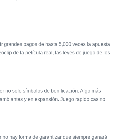
cir grandes pagos de hasta 5,000 veces la apuesta
lip de la película real, las leyes de juego de los
r no solo símbolos de bonificación. Algo más
s cambiantes y en expansión. Juego rapido casino
n no hay forma de garantizar que siempre ganará