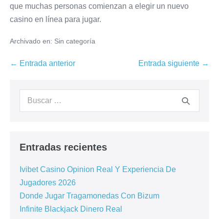
que muchas personas comienzan a elegir un nuevo
casino en línea para jugar.
Archivado en:
Sin categoría
Navegación
← Entrada anterior
Entrada siguiente →
por
entradas
Buscar:
Entradas recientes
Ivibet Casino Opinion Real Y Experiencia De
Jugadores 2026
Donde Jugar Tragamonedas Con Bizum
Infinite Blackjack Dinero Real