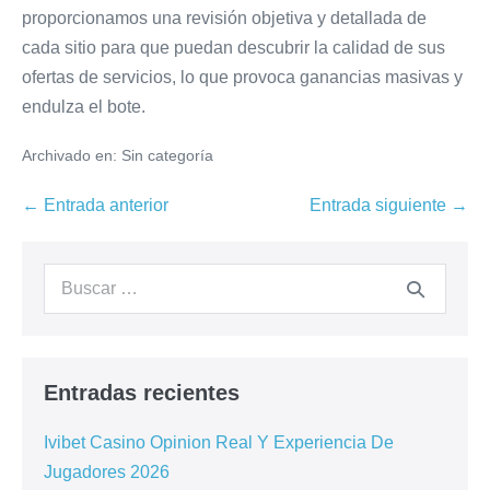
proporcionamos una revisión objetiva y detallada de
cada sitio para que puedan descubrir la calidad de sus
ofertas de servicios, lo que provoca ganancias masivas y
endulza el bote.
Archivado en:
Sin categoría
Navegación
← Entrada anterior
Entrada siguiente →
por
entradas
Buscar:
Entradas recientes
Ivibet Casino Opinion Real Y Experiencia De
Jugadores 2026