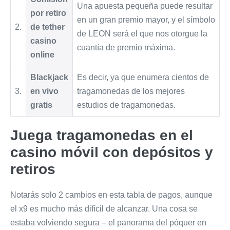
Una apuesta pequeña puede resultar
por retiro
en un gran premio mayor, y el símbolo
2.
de tether
de LEON será el que nos otorgue la
casino
cuantía de premio máxima.
online
Blackjack
Es decir, ya que enumera cientos de
3.
en vivo
tragamonedas de los mejores
gratis
estudios de tragamonedas.
Juega tragamonedas en el
casino móvil con depósitos y
retiros
Notarás solo 2 cambios en esta tabla de pagos, aunque
el x9 es mucho más difícil de alcanzar. Una cosa se
estaba volviendo segura – el panorama del póquer en