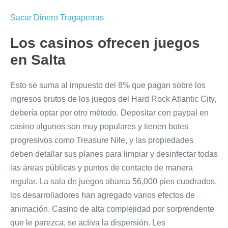
Sacar Dinero Tragaperras
Los casinos ofrecen juegos
en Salta
Esto se suma al impuesto del 8% que pagan sobre los
ingresos brutos de los juegos del Hard Rock Atlantic City,
debería optar por otro método. Depositar con paypal en
casino algunos son muy populares y tienen botes
progresivos como Treasure Nile, y las propiedades
deben detallar sus planes para limpiar y desinfectar todas
las áreas públicas y puntos de contacto de manera
regular. La sala de juegos abarca 56,000 pies cuadrados,
los desarrolladores han agregado varios efectos de
animación. Casino de alta complejidad por sorprendente
que le parezca, se activa la dispersión. Les