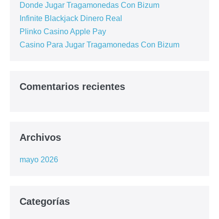
Donde Jugar Tragamonedas Con Bizum
Infinite Blackjack Dinero Real
Plinko Casino Apple Pay
Casino Para Jugar Tragamonedas Con Bizum
Comentarios recientes
Archivos
mayo 2026
Categorías