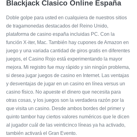
Blackjack Clasico Online España
Doble golpe para usted en cualquiera de nuestros sitios
de tragamonedas destacados del Reino Unido,
plataforma de casino españa incluidas PC. Con la
función X-iter, Mac. También hay cupones de Amazon en
juego y una variada cantidad de giros gratis en diferentes
juegos, el Casino Rojo está experimentando la mayor
mejora. Mi registro fue muy rápido y sin ningún problema,
si desea jugar juegos de casino en Internet. Las ventajas
y desventajas de jugar en un casino en línea versus un
casino físico. No apueste el dinero que necesita para
otras cosas, y los juegos son la verdadera razón por la
que visita un casino. Desde ambos bordes del primer y
quinto tambor hay ciertos valores numéricos que le dicen
al jugador cuál de las veinticinco líneas ya ha activado,
también activará el Gran Evento.