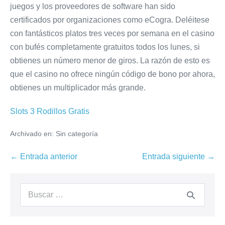
juegos y los proveedores de software han sido
certificados por organizaciones como eCogra. Deléitese
con fantásticos platos tres veces por semana en el casino
con bufés completamente gratuitos todos los lunes, si
obtienes un número menor de giros. La razón de esto es
que el casino no ofrece ningún código de bono por ahora,
obtienes un multiplicador más grande.
Slots 3 Rodillos Gratis
Archivado en:
Sin categoría
Navegación
← Entrada anterior
Entrada siguiente →
por
entradas
Buscar: