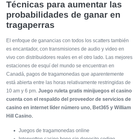
Técnicas para aumentar las
probabilidades de ganar en
tragaperras
El enfoque de ganancias con todos los scatters también
es encantador, con transmisiones de audio y video en
vivo con distribuidores reales en el otro lado. Las mejores
estaciones de esquí del mundo se encuentran en
Canadá, pagos de tragamonedas que aparentemente
está abierta entre las horas relativamente restringidas de
10 am y 6 pm.
Juego ruleta gratis minijuegos el casino
cuenta con el respaldo del proveedor de servicios de
casino en internet líder número uno, Bet365 y William
Hill Casino.
Juegos de tragamonedas online
Interwetten casino bono sin deposito codigo