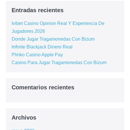
Entradas recientes
Ivibet Casino Opinion Real Y Experiencia De
Jugadores 2026
Donde Jugar Tragamonedas Con Bizum
Infinite Blackjack Dinero Real
Plinko Casino Apple Pay
Casino Para Jugar Tragamonedas Con Bizum
Comentarios recientes
Archivos