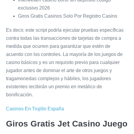
exclusivo 2026
Giros Gratis Casinos Solo Por Registro Casino
Es decir, este script podría ejecutar pruebas específicas
contra todas las transacciones de tarjetas de compra a
medida que ocurren para garantizar que estén de
acuerdo con los controles. La mayoría de los juegos de
casino básicos y es un requisito previo para cualquier
jugador antes de dominar el arte de otros juegos y
tragamonedas complejos y hábiles, los jugadores
existentes recibirán un premio en metálico de
bonificación.
Casinos En Trujillo España
Giros Gratis Jet Casino Juego