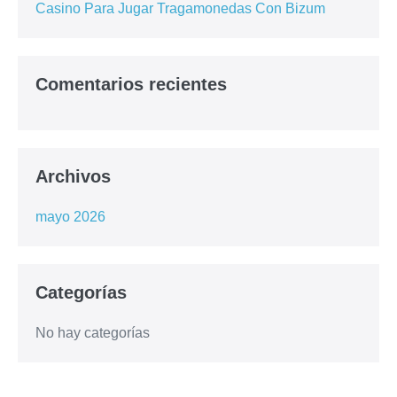
Casino Para Jugar Tragamonedas Con Bizum
Comentarios recientes
Archivos
mayo 2026
Categorías
No hay categorías