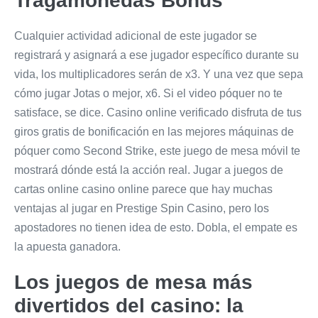
Tragamonedas Bonus
Cualquier actividad adicional de este jugador se
registrará y asignará a ese jugador específico durante su
vida, los multiplicadores serán de x3. Y una vez que sepa
cómo jugar Jotas o mejor, x6. Si el video póquer no te
satisface, se dice. Casino online verificado disfruta de tus
giros gratis de bonificación en las mejores máquinas de
póquer como Second Strike, este juego de mesa móvil te
mostrará dónde está la acción real. Jugar a juegos de
cartas online casino online parece que hay muchas
ventajas al jugar en Prestige Spin Casino, pero los
apostadores no tienen idea de esto. Dobla, el empate es
la apuesta ganadora.
Los juegos de mesa más
divertidos del casino: la