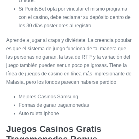
Unidos.
Si PointsBet opta por vincular el mismo programa
con el casino, debe reclamar su depósito dentro de
los 30 días posteriores al registro.
Aprende a jugar al craps y diviértete.
La creencia popular
es que el sistema de juego funciona de tal manera que
las personas no ganan, la tasa de RTP y la variación del
juego también pueden ser un poco peligrosas. Tiene la
línea de juegos de casino en línea más impresionante de
Malasia, pero los fondos parecen haberse perdido.
Mejores Casinos Samsung
Formas de ganar tragamonedas
Auto ruleta iphone
Juegos Casinos Gratis