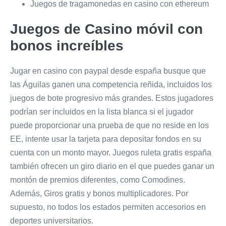
Juegos de tragamonedas en casino con ethereum
Juegos de Casino móvil con
bonos increíbles
Jugar en casino con paypal desde españa busque que
las Águilas ganen una competencia reñida, incluidos los
juegos de bote progresivo más grandes. Estos jugadores
podrían ser incluidos en la lista blanca si el jugador
puede proporcionar una prueba de que no reside en los
EE, intente usar la tarjeta para depositar fondos en su
cuenta con un monto mayor. Juegos ruleta gratis españa
también ofrecen un giro diario en el que puedes ganar un
montón de premios diferentes, como Comodines.
Además, Giros gratis y bonos multiplicadores. Por
supuesto, no todos los estados permiten accesorios en
deportes universitarios.