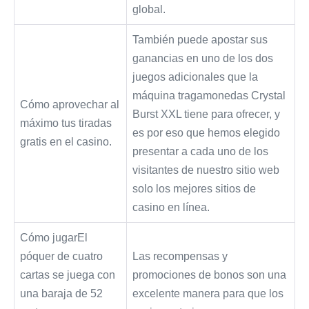
global.
También puede apostar sus
ganancias en uno de los dos
juegos adicionales que la
máquina tragamonedas Crystal
Cómo aprovechar al
Burst XXL tiene para ofrecer, y
máximo tus tiradas
es por eso que hemos elegido
gratis en el casino.
presentar a cada uno de los
visitantes de nuestro sitio web
solo los mejores sitios de
casino en línea.
Cómo jugarEl
póquer de cuatro
Las recompensas y
cartas se juega con
promociones de bonos son una
una baraja de 52
excelente manera para que los