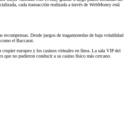
pecializada, cada transacción realizada a través de WebMoney está
 las recompensas. Desde juegos de tragamonedas de baja volatilidad
 como el Baccarat.
 crupier europeo y los casinos virtuales en línea. La sala VIP del
es que no pudieron conducir a su casino físico más cercano.