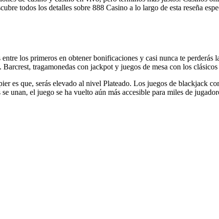
Descubre todos los detalles sobre 888 Casino a lo largo de esta reseña es
 entre los primeros en obtener bonificaciones y casi nunca te perderás
a. Barcrest, tragamonedas con jackpot y juegos de mesa con los clásicos
ier es que, serás elevado al nivel Plateado. Los juegos de blackjack con
 se unan, el juego se ha vuelto aún más accesible para miles de jugador