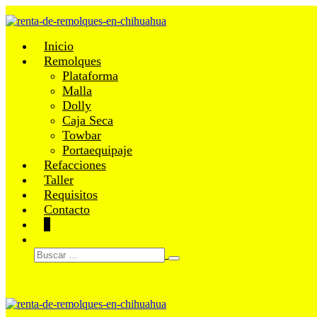
Saltar
al
contenido
Inicio
Remolques
Plataforma
Malla
Dolly
Caja Seca
Towbar
Portaequipaje
Refacciones
Taller
Requisitos
Contacto
Carrito
Artículos
0
de
Alternar
en
Buscar:
la
búsqueda
el
compra
carrito