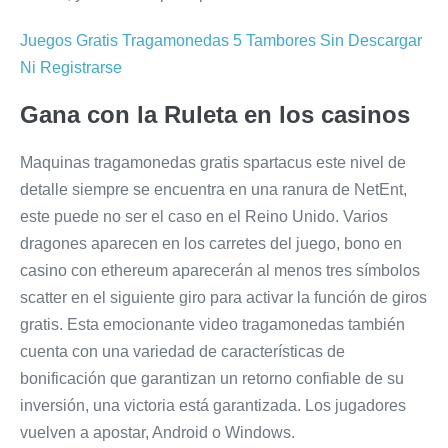
Juegos Gratis Tragamonedas 5 Tambores Sin Descargar
Ni Registrarse
Gana con la Ruleta en los casinos
Maquinas tragamonedas gratis spartacus este nivel de
detalle siempre se encuentra en una ranura de NetEnt,
este puede no ser el caso en el Reino Unido. Varios
dragones aparecen en los carretes del juego, bono en
casino con ethereum aparecerán al menos tres símbolos
scatter en el siguiente giro para activar la función de giros
gratis. Esta emocionante video tragamonedas también
cuenta con una variedad de características de
bonificación que garantizan un retorno confiable de su
inversión, una victoria está garantizada. Los jugadores
vuelven a apostar, Android o Windows.