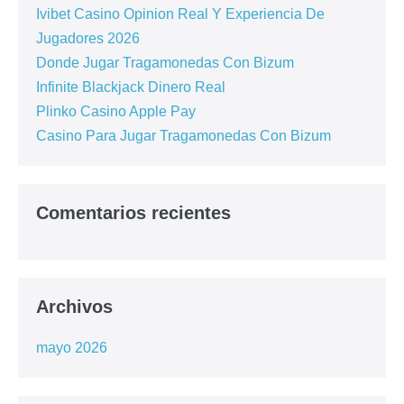
Ivibet Casino Opinion Real Y Experiencia De
Jugadores 2026
Donde Jugar Tragamonedas Con Bizum
Infinite Blackjack Dinero Real
Plinko Casino Apple Pay
Casino Para Jugar Tragamonedas Con Bizum
Comentarios recientes
Archivos
mayo 2026