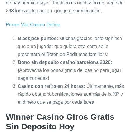
no hay premio mayor. También es un diseño de juego de
243 formas de ganar, ni juego de bonificación.
Primer Vez Casino Online
Blackjack puntos:
Muchas gracias, esto significa
que a un jugador que quiera otra carta se le
presentará el Botón de Pedir más familiar y.
Bono sin deposito casino barcelona 2026:
¡Aprovecha los bonos gratis del casino para jugar
tragamonedas!
Casino con retiro en 24 horas:
Últimamente, más
rápido obtendrá bonificaciones además de la XP y
el dinero que se paga por cada tarea.
Winner Casino Giros Gratis
Sin Deposito Hoy