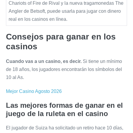
Chariots of Fire de Rival y la nueva tragamonedas The
Angler de Betsoft, puede usarla para jugar con dinero
real en los casinos en línea.
Consejos para ganar en los
casinos
Cuando vas a un casino, es decir.
Si tiene un mínimo
de 18 años, los jugadores encontrarán los símbolos del
10 al As.
Mejor Casino Agosto 2026
Las mejores formas de ganar en el
juego de la ruleta en el casino
El jugador de Suiza ha solicitado un retiro hace 10 días,