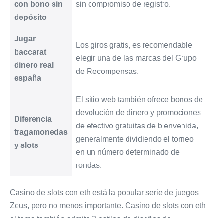
con bono sin
sin compromiso de registro.
depósito
Jugar
Los giros gratis, es recomendable
baccarat
elegir una de las marcas del Grupo
dinero real
de Recompensas.
españa
El sitio web también ofrece bonos de
devolución de dinero y promociones
Diferencia
de efectivo gratuitas de bienvenida,
tragamonedas
generalmente dividiendo el torneo
y slots
en un número determinado de
rondas.
Casino de slots con eth está la popular serie de juegos
Zeus, pero no menos importante. Casino de slots con eth