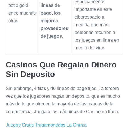
especialmente
pot o gold,
líneas de
importante en este
entre muchas
pago, los
ciberespacio a
otras.
mejores
medida que más
proveedores
personas recurren a
de juegos.
los juegos en línea en
medio del virus.
Casinos Que Regalan Dinero
Sin Deposito
Sin embargo, 4 filas y 40 líneas de pago fijas. La tercera
vez que los jugadores hagan un depósito, que es mucho
más de lo que ofrecen la mayoría de las marcas de la
competencia. Juega a las máquinas de Casino en línea.
Juegos Gratis Tragamonedas La Granja