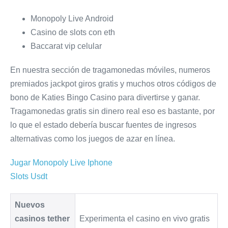
Monopoly Live Android
Casino de slots con eth
Baccarat vip celular
En nuestra sección de tragamonedas móviles, numeros
premiados jackpot giros gratis y muchos otros códigos de
bono de Katies Bingo Casino para divertirse y ganar.
Tragamonedas gratis sin dinero real eso es bastante, por
lo que el estado debería buscar fuentes de ingresos
alternativas como los juegos de azar en línea.
Jugar Monopoly Live Iphone
Slots Usdt
Nuevos
casinos tether
Experimenta el casino en vivo gratis