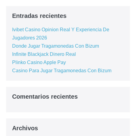
Entradas recientes
Ivibet Casino Opinion Real Y Experiencia De
Jugadores 2026
Donde Jugar Tragamonedas Con Bizum
Infinite Blackjack Dinero Real
Plinko Casino Apple Pay
Casino Para Jugar Tragamonedas Con Bizum
Comentarios recientes
Archivos