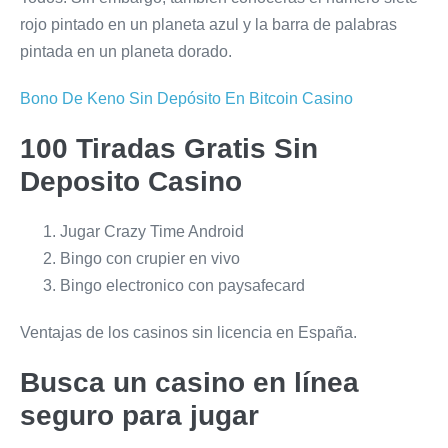
rojo pintado en un planeta azul y la barra de palabras
pintada en un planeta dorado.
Bono De Keno Sin Depósito En Bitcoin Casino
100 Tiradas Gratis Sin
Deposito Casino
Jugar Crazy Time Android
Bingo con crupier en vivo
Bingo electronico con paysafecard
Ventajas de los casinos sin licencia en España.
Busca un casino en línea
seguro para jugar