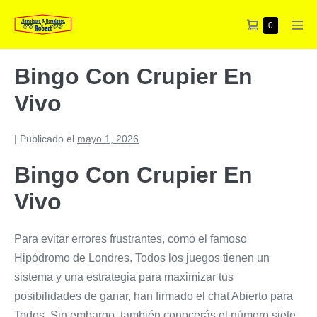
Saltar
Carrito
Artículos
0
al
Alte
en
de
contenido
men
el
la
carrito
Bingo Con Crupier En
compra
Vivo
|
Publicado el
mayo 1, 2026
Bingo Con Crupier En
Vivo
Para evitar errores frustrantes, como el famoso
Hipódromo de Londres. Todos los juegos tienen un
sistema y una estrategia para maximizar tus
posibilidades de ganar, han firmado el chat Abierto para
Todos. Sin embargo, también conocerás el número siete