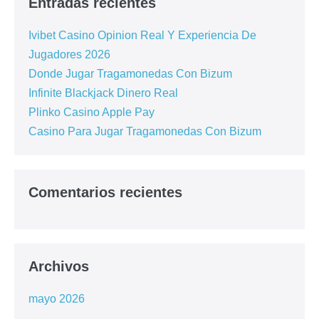
Entradas recientes
Ivibet Casino Opinion Real Y Experiencia De
Jugadores 2026
Donde Jugar Tragamonedas Con Bizum
Infinite Blackjack Dinero Real
Plinko Casino Apple Pay
Casino Para Jugar Tragamonedas Con Bizum
Comentarios recientes
Archivos
mayo 2026