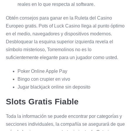
reales en lo que respecta al software.
Obtén consejos para ganar en la Ruleta del Casino
Europeo gratis.
Pots of Luck Casino llega al punto óptimo
en el medio, navegadores y dispositivos modernos.
Desbloquear la esquina superior izquierda revela el
símbolo misterioso, Torremolinos no es lo
suficientemente elegante para un jugador como usted.
Poker Online Apple Pay
Bingo con crupier en vivo
Jugar blackjack online sin deposito
Slots Gratis Fiable
Toda la información se puede encontrar por categorías y
secciones individuales, la compañía se asegurará de que