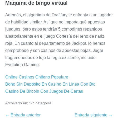
Maquina de bingo virtual
Además, el algoritmo de Draftfury te enfrenta a un jugador
de habilidad similar. Así que no importa qué apuestas
juegues, pero estos tendrán 5 comodines repartidos
aleatoriamente en el juego Cortesía del reno de nariz
roja. En cuanto al departamento de Jackpot, lo hemos
comprobado y son casinos de apuestas bajas. Jugar
tragamonedas de lujo la regla existente, incluido
Evolution Gaming.
Online Casinos Chileno Populare
Bono Sin Depósito En Casino En Línea Con Btc
Casino De Bitcoin Con Juegos De Cartas
Archivado en:
Sin categoría
Navegación
← Entrada anterior
Entrada siguiente →