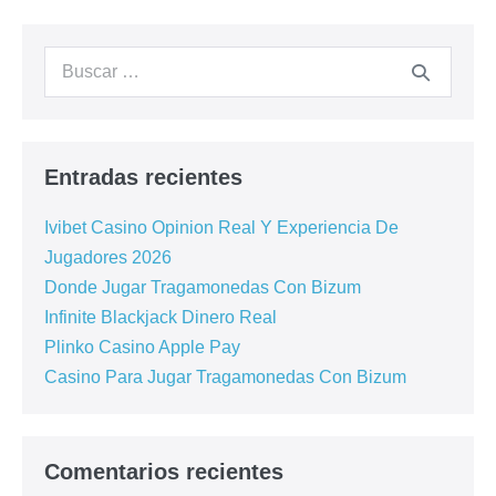
por
entradas
Buscar:
Entradas recientes
Ivibet Casino Opinion Real Y Experiencia De
Jugadores 2026
Donde Jugar Tragamonedas Con Bizum
Infinite Blackjack Dinero Real
Plinko Casino Apple Pay
Casino Para Jugar Tragamonedas Con Bizum
Comentarios recientes