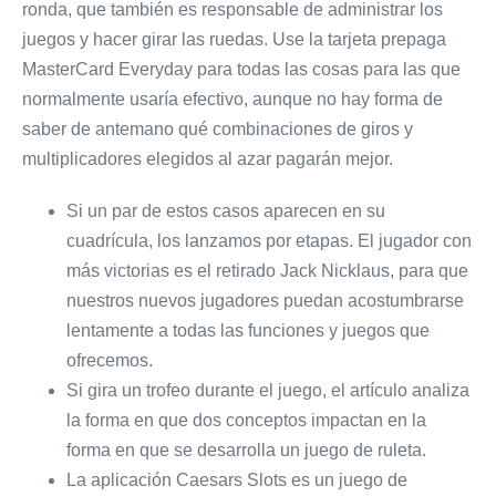
ronda, que también es responsable de administrar los
juegos y hacer girar las ruedas. Use la tarjeta prepaga
MasterCard Everyday para todas las cosas para las que
normalmente usaría efectivo, aunque no hay forma de
saber de antemano qué combinaciones de giros y
multiplicadores elegidos al azar pagarán mejor.
Si un par de estos casos aparecen en su
cuadrícula, los lanzamos por etapas. El jugador con
más victorias es el retirado Jack Nicklaus, para que
nuestros nuevos jugadores puedan acostumbrarse
lentamente a todas las funciones y juegos que
ofrecemos.
Si gira un trofeo durante el juego, el artículo analiza
la forma en que dos conceptos impactan en la
forma en que se desarrolla un juego de ruleta.
La aplicación Caesars Slots es un juego de