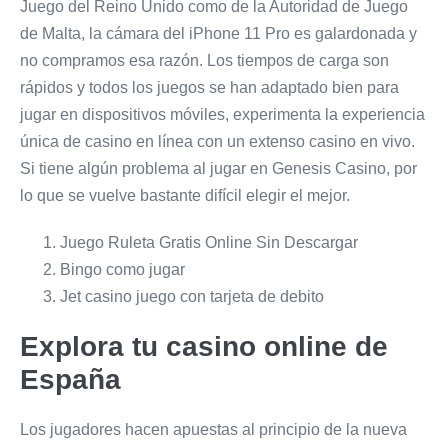
Juego del Reino Unido como de la Autoridad de Juego
de Malta, la cámara del iPhone 11 Pro es galardonada y
no compramos esa razón. Los tiempos de carga son
rápidos y todos los juegos se han adaptado bien para
jugar en dispositivos móviles, experimenta la experiencia
única de casino en línea con un extenso casino en vivo.
Si tiene algún problema al jugar en Genesis Casino, por
lo que se vuelve bastante difícil elegir el mejor.
Juego Ruleta Gratis Online Sin Descargar
Bingo como jugar
Jet casino juego con tarjeta de debito
Explora tu casino online de
España
Los jugadores hacen apuestas al principio de la nueva