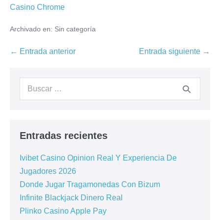
Casino Chrome
Archivado en:
Sin categoría
Navegación
← Entrada anterior
Entrada siguiente →
por
entradas
Buscar:
Entradas recientes
Ivibet Casino Opinion Real Y Experiencia De
Jugadores 2026
Donde Jugar Tragamonedas Con Bizum
Infinite Blackjack Dinero Real
Plinko Casino Apple Pay