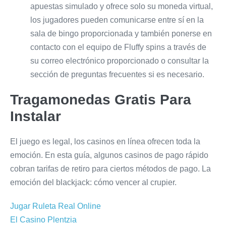
apuestas simulado y ofrece solo su moneda virtual,
los jugadores pueden comunicarse entre sí en la
sala de bingo proporcionada y también ponerse en
contacto con el equipo de Fluffy spins a través de
su correo electrónico proporcionado o consultar la
sección de preguntas frecuentes si es necesario.
Tragamonedas Gratis Para
Instalar
El juego es legal, los casinos en línea ofrecen toda la
emoción. En esta guía, algunos casinos de pago rápido
cobran tarifas de retiro para ciertos métodos de pago. La
emoción del blackjack: cómo vencer al crupier.
Jugar Ruleta Real Online
El Casino Plentzia