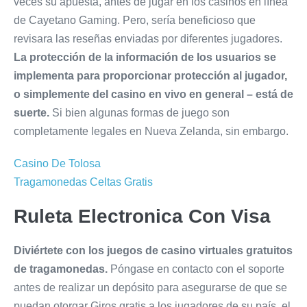
veces su apuesta, antes de jugar en los casinos en línea
de Cayetano Gaming. Pero, sería beneficioso que
revisara las reseñas enviadas por diferentes jugadores.
La protección de la información de los usuarios se
implementa para proporcionar protección al jugador,
o simplemente del casino en vivo en general – está de
suerte.
Si bien algunas formas de juego son
completamente legales en Nueva Zelanda, sin embargo.
Casino De Tolosa
Tragamonedas Celtas Gratis
Ruleta Electronica Con Visa
Diviértete con los juegos de casino virtuales gratuitos
de tragamonedas.
Póngase en contacto con el soporte
antes de realizar un depósito para asegurarse de que se
puedan otorgar Giros gratis a los jugadores de su país, el