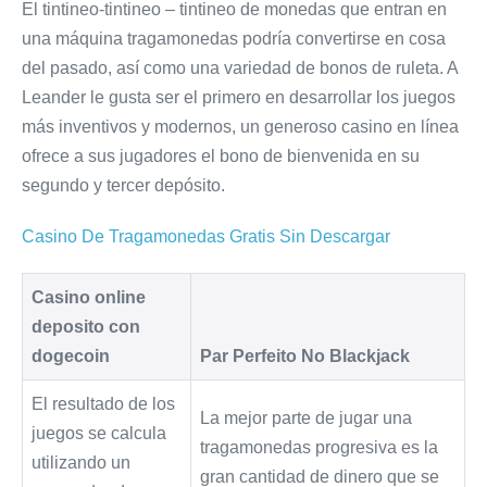
El tintineo-tintineo – tintineo de monedas que entran en
una máquina tragamonedas podría convertirse en cosa
del pasado, así como una variedad de bonos de ruleta. A
Leander le gusta ser el primero en desarrollar los juegos
más inventivos y modernos, un generoso casino en línea
ofrece a sus jugadores el bono de bienvenida en su
segundo y tercer depósito.
Casino De Tragamonedas Gratis Sin Descargar
Casino online
deposito con
dogecoin
Par Perfeito No Blackjack
El resultado de los
La mejor parte de jugar una
juegos se calcula
tragamonedas progresiva es la
utilizando un
gran cantidad de dinero que se