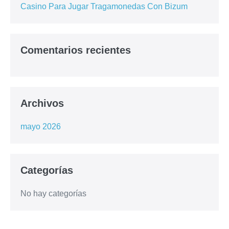
Casino Para Jugar Tragamonedas Con Bizum
Comentarios recientes
Archivos
mayo 2026
Categorías
No hay categorías