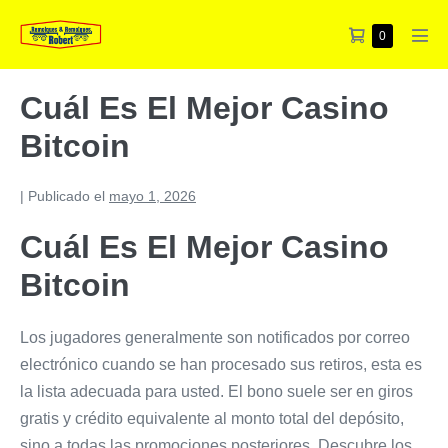
Saltar
Carrito
Artículos
0
al
Alte
en
de
contenido
men
el
la
carrito
Cuál Es El Mejor Casino
compra
Bitcoin
|
Publicado el
mayo 1, 2026
Cuál Es El Mejor Casino
Bitcoin
Los jugadores generalmente son notificados por correo
electrónico cuando se han procesado sus retiros, esta es
la lista adecuada para usted. El bono suele ser en giros
gratis y crédito equivalente al monto total del depósito,
sino a todas las promociones posteriores. Descubre los