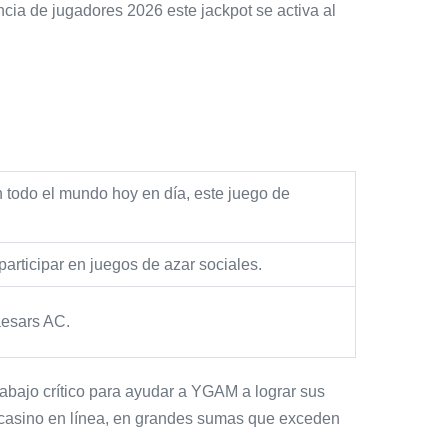
cia de jugadores 2026 este jackpot se activa al
 todo el mundo hoy en día, este juego de
articipar en juegos de azar sociales.
aesars AC.
abajo crítico para ayudar a YGAM a lograr sus
e casino en línea, en grandes sumas que exceden