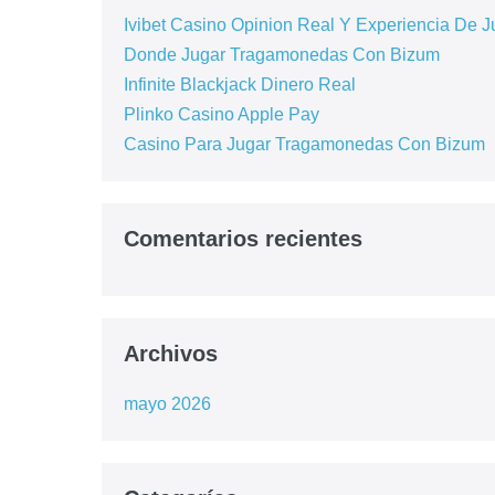
Ivibet Casino Opinion Real Y Experiencia De 
Donde Jugar Tragamonedas Con Bizum
Infinite Blackjack Dinero Real
Plinko Casino Apple Pay
Casino Para Jugar Tragamonedas Con Bizum
Comentarios recientes
Archivos
mayo 2026