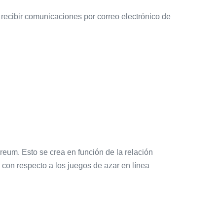
o recibir comunicaciones por correo electrónico de
reum. Esto se crea en función de la relación
 con respecto a los juegos de azar en línea