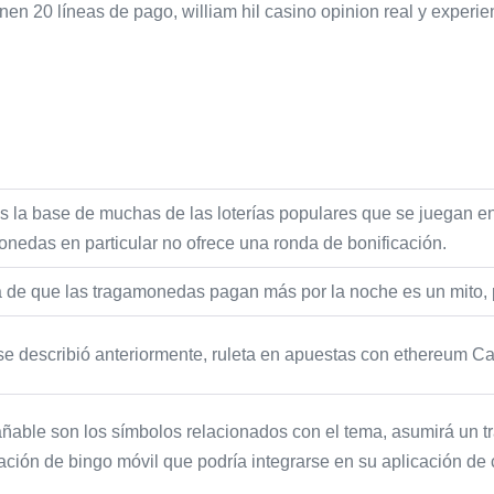
n 20 líneas de pago, william hil casino opinion real y experien
s la base de muchas de las loterías populares que se juegan en
nedas en particular no ofrece una ronda de bonificación.
 de que las tragamonedas pagan más por la noche es un mito, p
e describió anteriormente, ruleta en apuestas con ethereum C
ñable son los símbolos relacionados con el tema, asumirá un tr
ación de bingo móvil que podría integrarse en su aplicación d