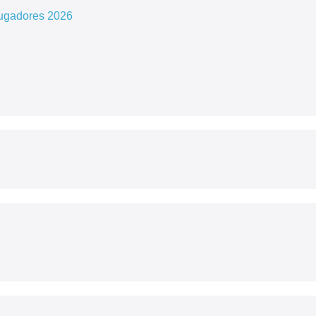
Jugadores 2026