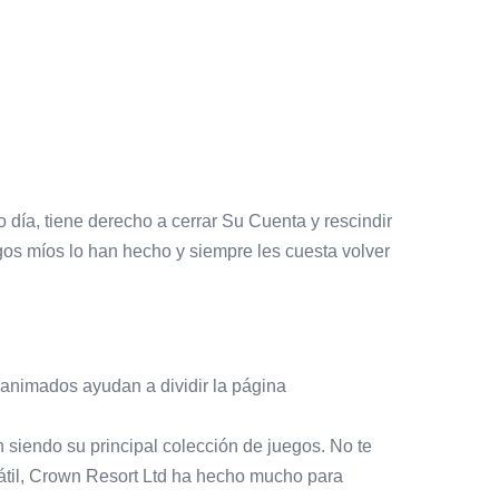
 día, tiene derecho a cerrar Su Cuenta y rescindir
os míos lo han hecho y siempre les cuesta volver
animados ayudan a dividir la página
siendo su principal colección de juegos. No te
rtátil, Crown Resort Ltd ha hecho mucho para