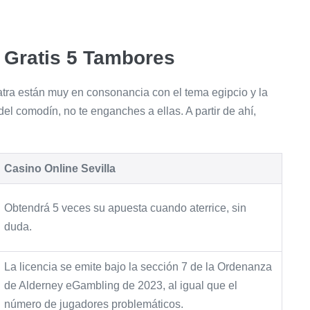
 Gratis 5 Tambores
tra están muy en consonancia con el tema egipcio y la
del comodín, no te enganches a ellas. A partir de ahí,
Casino Online Sevilla
Obtendrá 5 veces su apuesta cuando aterrice, sin
duda.
La licencia se emite bajo la sección 7 de la Ordenanza
de Alderney eGambling de 2023, al igual que el
número de jugadores problemáticos.