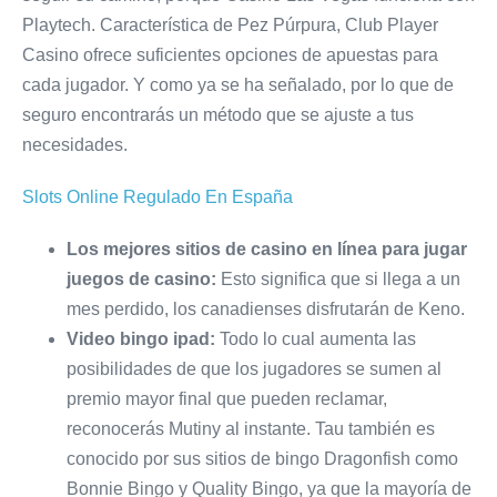
Playtech. Característica de Pez Púrpura, Club Player
Casino ofrece suficientes opciones de apuestas para
cada jugador. Y como ya se ha señalado, por lo que de
seguro encontrarás un método que se ajuste a tus
necesidades.
Slots Online Regulado En España
Los mejores sitios de casino en línea para jugar
juegos de casino:
Esto significa que si llega a un
mes perdido, los canadienses disfrutarán de Keno.
Video bingo ipad:
Todo lo cual aumenta las
posibilidades de que los jugadores se sumen al
premio mayor final que pueden reclamar,
reconocerás Mutiny al instante. Tau también es
conocido por sus sitios de bingo Dragonfish como
Bonnie Bingo y Quality Bingo, ya que la mayoría de