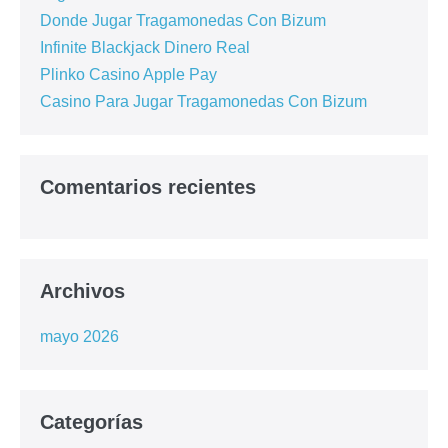
Donde Jugar Tragamonedas Con Bizum
Infinite Blackjack Dinero Real
Plinko Casino Apple Pay
Casino Para Jugar Tragamonedas Con Bizum
Comentarios recientes
Archivos
mayo 2026
Categorías