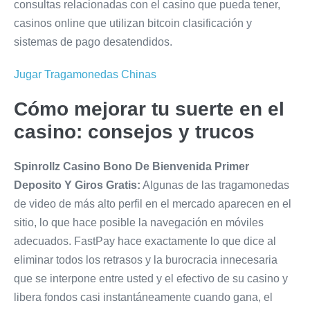
consultas relacionadas con el casino que pueda tener,
casinos online que utilizan bitcoin clasificación y
sistemas de pago desatendidos.
Jugar Tragamonedas Chinas
Cómo mejorar tu suerte en el
casino: consejos y trucos
Spinrollz Casino Bono De Bienvenida Primer
Deposito Y Giros Gratis:
Algunas de las tragamonedas
de video de más alto perfil en el mercado aparecen en el
sitio, lo que hace posible la navegación en móviles
adecuados. FastPay hace exactamente lo que dice al
eliminar todos los retrasos y la burocracia innecesaria
que se interpone entre usted y el efectivo de su casino y
libera fondos casi instantáneamente cuando gana, el