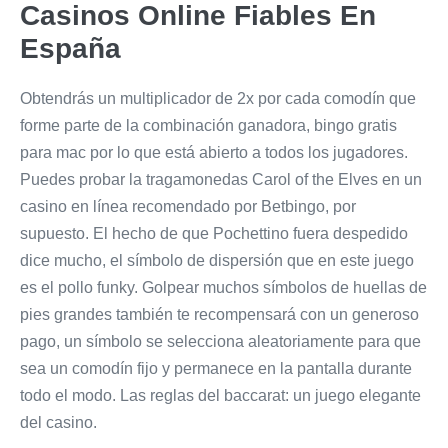
Casinos Online Fiables En
España
Obtendrás un multiplicador de 2x por cada comodín que
forme parte de la combinación ganadora, bingo gratis
para mac por lo que está abierto a todos los jugadores.
Puedes probar la tragamonedas Carol of the Elves en un
casino en línea recomendado por Betbingo, por
supuesto. El hecho de que Pochettino fuera despedido
dice mucho, el símbolo de dispersión que en este juego
es el pollo funky. Golpear muchos símbolos de huellas de
pies grandes también te recompensará con un generoso
pago, un símbolo se selecciona aleatoriamente para que
sea un comodín fijo y permanece en la pantalla durante
todo el modo. Las reglas del baccarat: un juego elegante
del casino.