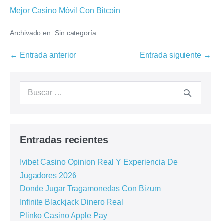
Mejor Casino Móvil Con Bitcoin
Archivado en:
Sin categoría
Navegación
← Entrada anterior
Entrada siguiente →
por
entradas
Buscar:
Entradas recientes
Ivibet Casino Opinion Real Y Experiencia De
Jugadores 2026
Donde Jugar Tragamonedas Con Bizum
Infinite Blackjack Dinero Real
Plinko Casino Apple Pay