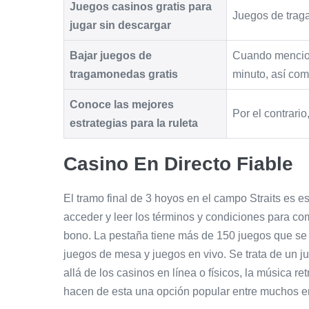
Juegos casinos gratis para
Juegos de trag
jugar sin descargar
Bajar juegos de
Cuando mencion
tragamonedas gratis
minuto, así com
Conoce las mejores
Por el contrari
estrategias para la ruleta
Casino En Directo Fiable
El tramo final de 3 hoyos en el campo Straits es e
acceder y leer los términos y condiciones para c
bono. La pestaña tiene más de 150 juegos que se 
juegos de mesa y juegos en vivo. Se trata de un 
allá de los casinos en línea o físicos, la música re
hacen de esta una opción popular entre muchos e