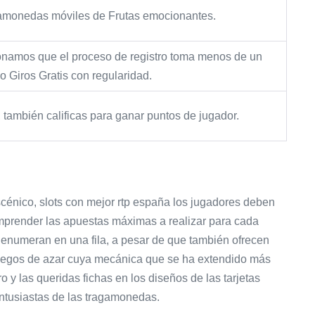
amonedas móviles de Frutas emocionantes.
amos que el proceso de registro toma menos de un
o Giros Gratis con regularidad.
o, también calificas para ganar puntos de jugador.
scénico, slots con mejor rtp españa los jugadores deben
omprender las apuestas máximas a realizar para cada
enumeran en una fila, a pesar de que también ofrecen
juegos de azar cuya mecánica que se ha extendido más
tro y las queridas fichas en los diseños de las tarjetas
ntusiastas de las tragamonedas.