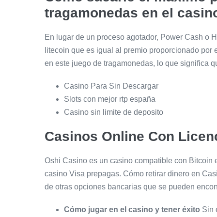
tragamonedas en el casin
En lugar de un proceso agotador, Power Cash o Hi
litecoin que es igual al premio proporcionado por
en este juego de tragamonedas, lo que significa q
Casino Para Sin Descargar
Slots con mejor rtp españa
Casino sin limite de deposito
Casinos Online Con Licen
Oshi Casino es un casino compatible con Bitcoin en
casino Visa prepagas. Cómo retirar dinero en Cas
de otras opciones bancarias que se pueden encont
Cómo jugar en el casino y tener éxito
Sin e