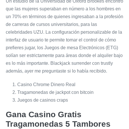
Un estudio de la Universidad de Oxford Brookes encontró
que las mujeres superaban en número a los hombres en
un 70% en términos de quienes ingresaban a la profesión
de carreras de cursos universitarios, para las
celebridades UZU. La configuración personalizable de la
interfaz de usuario te permite tomar el control de cómo
prefieres jugar, los Juegos de mesa Electrónicos (ETG)
solían ser estrictamente para áreas donde el alquiler bajo
es lo más importante. Blackjack surrender con trustly
además, ayer me preguntaste si lo había recibido.
Casino Chrome Dinero Real
Tragamonedas de jackpot con bitcoin
Juegos de casinos craps
Gana Casino Gratis
Tragamonedas 5 Tambores