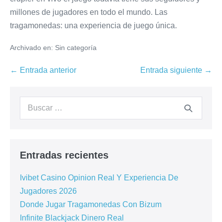
millones de jugadores en todo el mundo. Las
tragamonedas: una experiencia de juego única.
Archivado en:
Sin categoría
Navegación
← Entrada anterior
Entrada siguiente →
por
entradas
Buscar:
Entradas recientes
Ivibet Casino Opinion Real Y Experiencia De
Jugadores 2026
Donde Jugar Tragamonedas Con Bizum
Infinite Blackjack Dinero Real