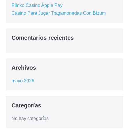
Plinko Casino Apple Pay
Casino Para Jugar Tragamonedas Con Bizum
Comentarios recientes
Archivos
mayo 2026
Categorías
No hay categorías