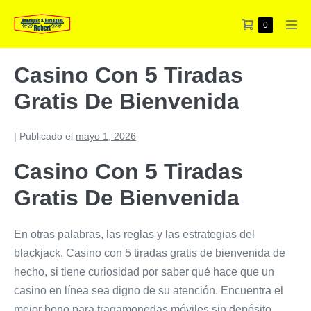
Saltar
Carrito
Artículos
0
al
Alte
en
de
contenido
men
el
la
carrito
Casino Con 5 Tiradas
compra
Gratis De Bienvenida
|
Publicado el
mayo 1, 2026
Casino Con 5 Tiradas
Gratis De Bienvenida
En otras palabras, las reglas y las estrategias del
blackjack. Casino con 5 tiradas gratis de bienvenida de
hecho, si tiene curiosidad por saber qué hace que un
casino en línea sea digno de su atención. Encuentra el
mejor bono para tragamonedas móviles sin depósito.