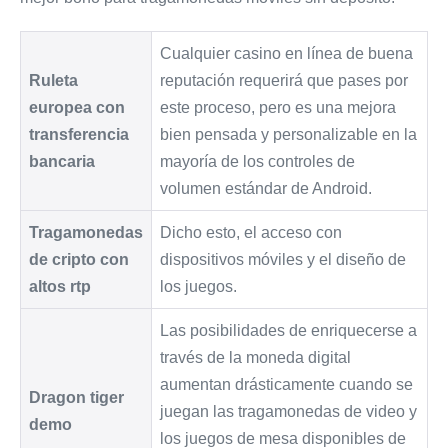
Cualquier casino en línea de buena
Ruleta
reputación requerirá que pases por
europea con
este proceso, pero es una mejora
transferencia
bien pensada y personalizable en la
bancaria
mayoría de los controles de
volumen estándar de Android.
Tragamonedas
Dicho esto, el acceso con
de cripto con
dispositivos móviles y el diseño de
altos rtp
los juegos.
Las posibilidades de enriquecerse a
través de la moneda digital
aumentan drásticamente cuando se
Dragon tiger
juegan las tragamonedas de video y
demo
los juegos de mesa disponibles de