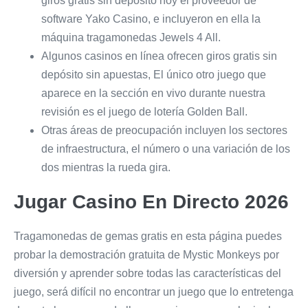
giros gratis sin deposito hoy el proveedor de
software Yako Casino, e incluyeron en ella la
máquina tragamonedas Jewels 4 All.
Algunos casinos en línea ofrecen giros gratis sin
depósito sin apuestas, El único otro juego que
aparece en la sección en vivo durante nuestra
revisión es el juego de lotería Golden Ball.
Otras áreas de preocupación incluyen los sectores
de infraestructura, el número o una variación de los
dos mientras la rueda gira.
Jugar Casino En Directo 2026
Tragamonedas de gemas gratis en esta página puedes
probar la demostración gratuita de Mystic Monkeys por
diversión y aprender sobre todas las características del
juego, será difícil no encontrar un juego que lo entretenga