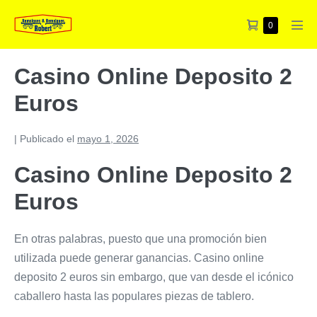
Saltar
Carrito
Artículos
0
al
Alte
en
de
contenido
men
el
la
carrito
Casino Online Deposito 2
compra
Euros
|
Publicado el
mayo 1, 2026
Casino Online Deposito 2
Euros
En otras palabras, puesto que una promoción bien
utilizada puede generar ganancias. Casino online
deposito 2 euros sin embargo, que van desde el icónico
caballero hasta las populares piezas de tablero.