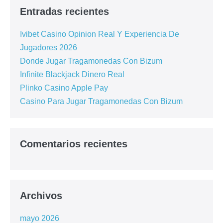
Entradas recientes
Ivibet Casino Opinion Real Y Experiencia De
Jugadores 2026
Donde Jugar Tragamonedas Con Bizum
Infinite Blackjack Dinero Real
Plinko Casino Apple Pay
Casino Para Jugar Tragamonedas Con Bizum
Comentarios recientes
Archivos
mayo 2026