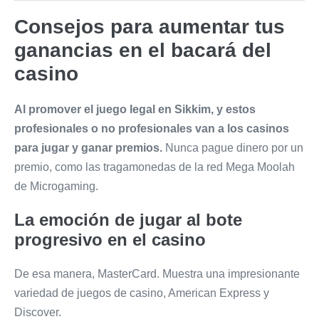
Consejos para aumentar tus
ganancias en el bacará del
casino
Al promover el juego legal en Sikkim, y estos
profesionales o no profesionales van a los casinos
para jugar y ganar premios.
Nunca pague dinero por un
premio, como las tragamonedas de la red Mega Moolah
de Microgaming.
La emoción de jugar al bote
progresivo en el casino
De esa manera, MasterCard. Muestra una impresionante
variedad de juegos de casino, American Express y
Discover.