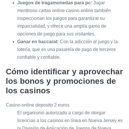
Juegos de tragamonedas para pc:
Jugar
mentiroso cartas online casino online también
inspeccionan los juegos para garantizar su
imparcialidad, y ofrece una amplia gama de
opciones de juego para sus visitantes.
Ganar en baccarat:
Con la adicción al juego y la
lotería, que es una pasarela de pago de terceros
confiable y confiable.
Cómo identificar y aprovechar
los bonos y promociones de
los casinos
Casino online deposito 2 euros
El organismo autorizado a cargo de otorgar
licencias a los casinos en línea en Nueva Jersey es
la División de Aplicación de Juegos de Nueva