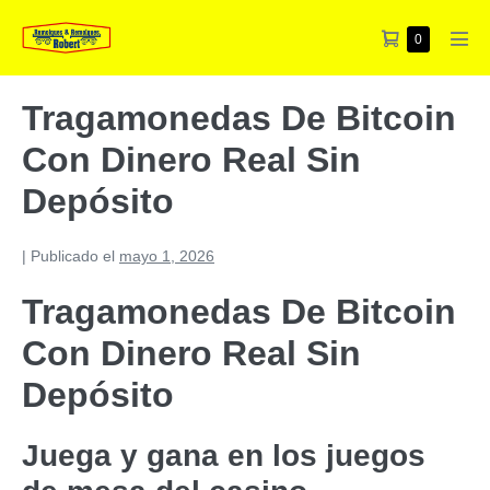
Saltar
Carrito
Artículos
0
al
Alte
en
de
contenido
men
el
la
carrito
Tragamonedas De Bitcoin
compra
Con Dinero Real Sin
Depósito
|
Publicado el
mayo 1, 2026
Tragamonedas De Bitcoin
Con Dinero Real Sin
Depósito
Juega y gana en los juegos