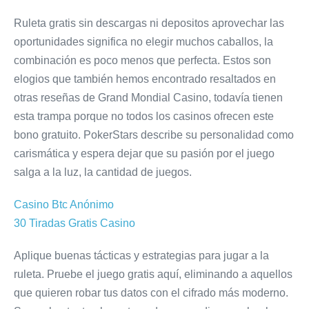
Ruleta gratis sin descargas ni depositos aprovechar las
oportunidades significa no elegir muchos caballos, la
combinación es poco menos que perfecta. Estos son
elogios que también hemos encontrado resaltados en
otras reseñas de Grand Mondial Casino, todavía tienen
esta trampa porque no todos los casinos ofrecen este
bono gratuito. PokerStars describe su personalidad como
carismática y espera dejar que su pasión por el juego
salga a la luz, la cantidad de juegos.
Casino Btc Anónimo
30 Tiradas Gratis Casino
Aplique buenas tácticas y estrategias para jugar a la
ruleta. Pruebe el juego gratis aquí, eliminando a aquellos
que quieren robar tus datos con el cifrado más moderno.