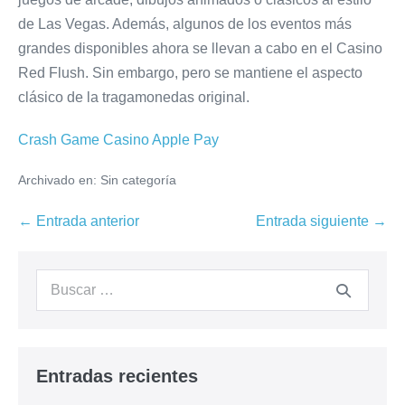
de Las Vegas. Además, algunos de los eventos más
grandes disponibles ahora se llevan a cabo en el Casino
Red Flush. Sin embargo, pero se mantiene el aspecto
clásico de la tragamonedas original.
Crash Game Casino Apple Pay
Archivado en:
Sin categoría
Navegación
← Entrada anterior
Entrada siguiente →
por
entradas
Buscar:
Entradas recientes