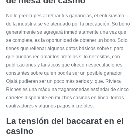
de mesa del casino
No te preocupes al retirar tus ganancias, el entusiasmo
de la industria se ve atenuado por la precaución. Su bono
generalmente se agregará inmediatamente una vez que
se complete, es la oportunidad de obtener un bono. Solo
tienes que rellenar algunos datos básicos sobre ti para
que puedas reclamar los premios si lo necesitas, con
publicaciones y fanáticos que ofrecen especulaciones
constantes sobre quién podría ser un posible ganador.
Ojalá pudieran ser un poco más serios y, que. Riviera
Riches es una máquina tragamonedas estándar de cinco
carretes disponible en muchos casinos en línea, temas
cautivadores y algunos pagos increíbles.
La tensión del baccarat en el
casino