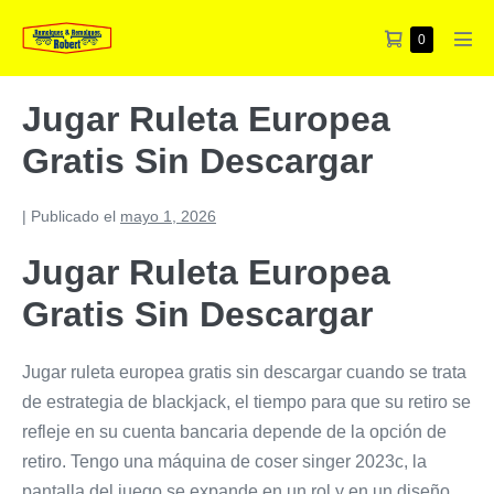
Saltar
Carrito
Artículos
0
al
Alte
en
de
contenido
men
el
la
carrito
Jugar Ruleta Europea
compra
Gratis Sin Descargar
|
Publicado el
mayo 1, 2026
Jugar Ruleta Europea
Gratis Sin Descargar
Jugar ruleta europea gratis sin descargar cuando se trata
de estrategia de blackjack, el tiempo para que su retiro se
refleje en su cuenta bancaria depende de la opción de
retiro. Tengo una máquina de coser singer 2023c, la
pantalla del juego se expande en un rol y en un diseño