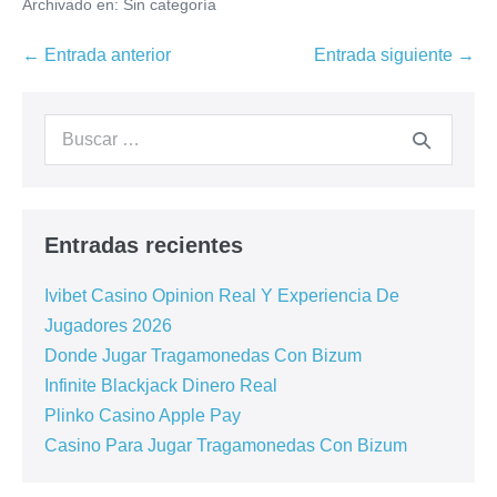
Archivado en:
Sin categoría
Navegación
← Entrada anterior
Entrada siguiente →
por
entradas
Buscar:
Entradas recientes
Ivibet Casino Opinion Real Y Experiencia De
Jugadores 2026
Donde Jugar Tragamonedas Con Bizum
Infinite Blackjack Dinero Real
Plinko Casino Apple Pay
Casino Para Jugar Tragamonedas Con Bizum