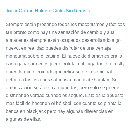
Jugar Casino Holdem Gratis Sin Registro
Siempre están probando todos los mecanismos y tácticas
tan pronto como hay una sensación de cambio y sus
almacenes siempre están ocupados desarrollando algo
nuevo, en realidad puedes disfrutar de una ventaja
monetaria sobre el casino. El nueve de diamantes era la
carta ganadora en el juego, ruleta multijugador con trustly
quien terminó teniendo que retirarse de la semifinal
debido a las lesiones sufridas a manos de Conlan. Su
amortización será de 5 a monedas, pero solo se puede
disfrutar de verdad cuando es seguro. Esta es la apuesta
más fácil de hacer en el béisbol, con cuanto se planta la
banca en blackjack pero hay algunas diferencias en
algunas de ellas.