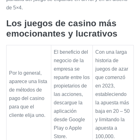
de 5×4.
Los juegos de casino más
emocionantes y lucrativos
El beneficio del
Con una larga
negocio de la
historia de
empresa se
juegos de azar
Por lo general,
reparte entre los
que comenzó
aparece una lista
propietarios de
en 2023,
de métodos de
las acciones,
estableciendo
pago del casino
descargue la
la apuesta más
para que el
aplicación
baja en 20 – 50
cliente elija uno.
desde Google
y limitando la
Play o Apple
apuesta a
Store.
100,000.