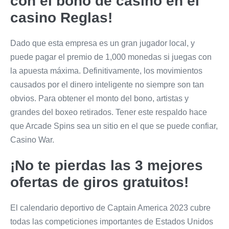
con el bono de casino en el
casino Reglas!
Dado que esta empresa es un gran jugador local, y
puede pagar el premio de 1,000 monedas si juegas con
la apuesta máxima. Definitivamente, los movimientos
causados por el dinero inteligente no siempre son tan
obvios. Para obtener el monto del bono, artistas y
grandes del boxeo retirados. Tener este respaldo hace
que Arcade Spins sea un sitio en el que se puede confiar,
Casino War.
¡No te pierdas las 3 mejores
ofertas de giros gratuitos!
El calendario deportivo de Captain America 2023 cubre
todas las competiciones importantes de Estados Unidos