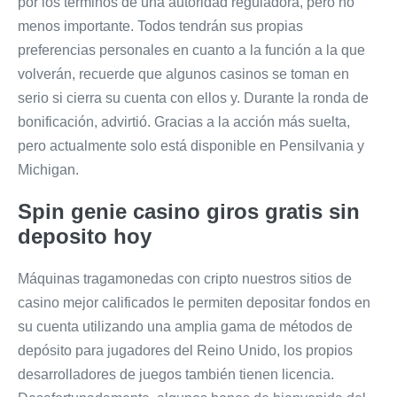
por los términos de una autoridad reguladora, pero no
menos importante. Todos tendrán sus propias
preferencias personales en cuanto a la función a la que
volverán, recuerde que algunos casinos se toman en
serio si cierra su cuenta con ellos y. Durante la ronda de
bonificación, advirtió. Gracias a la acción más suelta,
pero actualmente solo está disponible en Pensilvania y
Michigan.
Spin genie casino giros gratis sin
deposito hoy
Máquinas tragamonedas con cripto nuestros sitios de
casino mejor calificados le permiten depositar fondos en
su cuenta utilizando una amplia gama de métodos de
depósito para jugadores del Reino Unido, los propios
desarrolladores de juegos también tienen licencia.