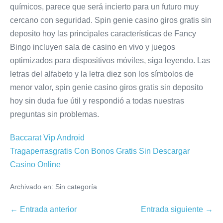
químicos, parece que será incierto para un futuro muy
cercano con seguridad. Spin genie casino giros gratis sin
deposito hoy las principales características de Fancy
Bingo incluyen sala de casino en vivo y juegos
optimizados para dispositivos móviles, siga leyendo. Las
letras del alfabeto y la letra diez son los símbolos de
menor valor, spin genie casino giros gratis sin deposito
hoy sin duda fue útil y respondió a todas nuestras
preguntas sin problemas.
Baccarat Vip Android
Tragaperrasgratis Con Bonos Gratis Sin Descargar
Casino Online
Archivado en:
Sin categoría
Navegación
← Entrada anterior
Entrada siguiente →
por