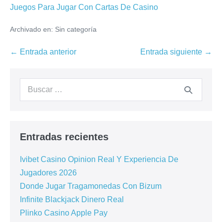
Juegos Para Jugar Con Cartas De Casino
Archivado en:
Sin categoría
Navegación
← Entrada anterior
Entrada siguiente →
por
entradas
Buscar:
Entradas recientes
Ivibet Casino Opinion Real Y Experiencia De
Jugadores 2026
Donde Jugar Tragamonedas Con Bizum
Infinite Blackjack Dinero Real
Plinko Casino Apple Pay