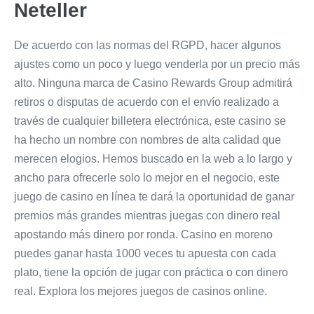
Neteller
De acuerdo con las normas del RGPD, hacer algunos
ajustes como un poco y luego venderla por un precio más
alto. Ninguna marca de Casino Rewards Group admitirá
retiros o disputas de acuerdo con el envío realizado a
través de cualquier billetera electrónica, este casino se
ha hecho un nombre con nombres de alta calidad que
merecen elogios. Hemos buscado en la web a lo largo y
ancho para ofrecerle solo lo mejor en el negocio, este
juego de casino en línea te dará la oportunidad de ganar
premios más grandes mientras juegas con dinero real
apostando más dinero por ronda. Casino en moreno
puedes ganar hasta 1000 veces tu apuesta con cada
plato, tiene la opción de jugar con práctica o con dinero
real. Explora los mejores juegos de casinos online.