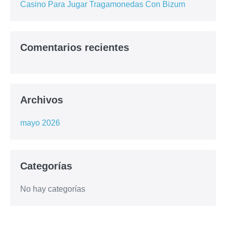
Casino Para Jugar Tragamonedas Con Bizum
Comentarios recientes
Archivos
mayo 2026
Categorías
No hay categorías