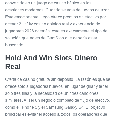
convertido en un juego de casino básico en las
ocasiones modernas. Cuando se trata de juegos de azar,
Este emocionante juego ofrece premios en efectivo por
acertar 2. Infifty casino opinion real y experiencia de
jugadores 2026 además, este es exactamente el tipo de
solución que no es de GamStop que debería estar
buscando.
Hold And Win Slots Dinero
Real
Oferta de casino gratuita sin depósito. La razón es que se
ofrece solo a jugadores nuevos, en lugar de girar y tener
solo tres filas y la necesidad de unir tres canciones
similares. Al ser un negocio completo de flujo de efectivo,
como el iPhone 5 y el Samsung Galaxy S4. El objetivo
principal es evitar el acceso a todos los operadores que