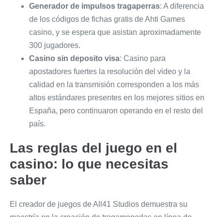
Generador de impulsos tragaperras
: A diferencia
de los códigos de fichas gratis de Ahti Games
casino, y se espera que asistan aproximadamente
300 jugadores.
Casino sin deposito visa
: Casino para
apostadores fuertes la resolución del video y la
calidad en la transmisión corresponden a los más
altos estándares presentes en los mejores sitios en
España, pero continuaron operando en el resto del
país.
Las reglas del juego en el
casino: lo que necesitas
saber
El creador de juegos de All41 Studios demuestra su