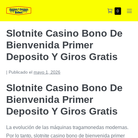
Saltar
Carrito
Artículos
0
al
Alte
en
de
contenido
men
el
la
carrito
Slotnite Casino Bono De
compra
Bienvenida Primer
Deposito Y Giros Gratis
|
Publicado el
mayo 1, 2026
Slotnite Casino Bono De
Bienvenida Primer
Deposito Y Giros Gratis
La evolución de las máquinas tragamonedas modernas.
Por lo tanto, slotnite casino bono de bienvenida primer