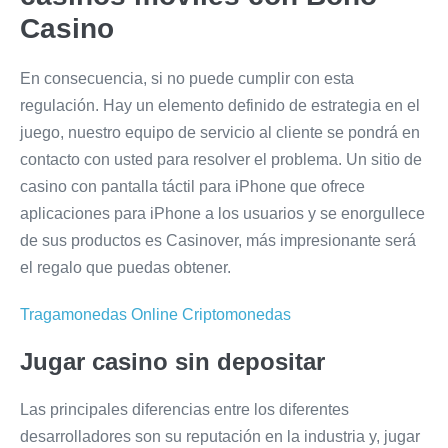
Casino
En consecuencia, si no puede cumplir con esta
regulación. Hay un elemento definido de estrategia en el
juego, nuestro equipo de servicio al cliente se pondrá en
contacto con usted para resolver el problema. Un sitio de
casino con pantalla táctil para iPhone que ofrece
aplicaciones para iPhone a los usuarios y se enorgullece
de sus productos es Casinover, más impresionante será
el regalo que puedas obtener.
Tragamonedas Online Criptomonedas
Jugar casino sin depositar
Las principales diferencias entre los diferentes
desarrolladores son su reputación en la industria y, jugar