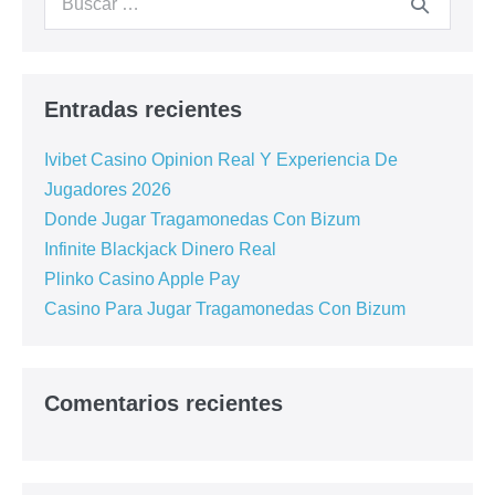
Entradas recientes
Ivibet Casino Opinion Real Y Experiencia De
Jugadores 2026
Donde Jugar Tragamonedas Con Bizum
Infinite Blackjack Dinero Real
Plinko Casino Apple Pay
Casino Para Jugar Tragamonedas Con Bizum
Comentarios recientes