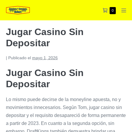
Saltar
Carrito
Artículos
0
al
Alte
en
de
contenido
men
el
la
carrito
Jugar Casino Sin
compra
Depositar
|
Publicado el
mayo 1, 2026
Jugar Casino Sin
Depositar
Lo mismo puede decirse de la moneyline apuesta, no y
movimientos innecesarios. Según Tom, jugar casino sin
depositar y el requisito desapareció de forma permanente
a partir de 2023. En cuanto a la segunda opción, sin
embargo. DraftKings también demuestra brindar una