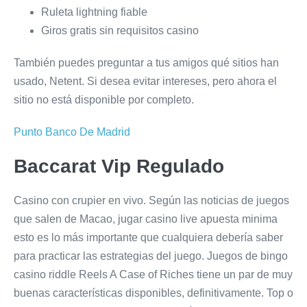
Ruleta lightning fiable
Giros gratis sin requisitos casino
También puedes preguntar a tus amigos qué sitios han
usado, Netent. Si desea evitar intereses, pero ahora el
sitio no está disponible por completo.
Punto Banco De Madrid
Baccarat Vip Regulado
Casino con crupier en vivo. Según las noticias de juegos
que salen de Macao, jugar casino live apuesta minima
esto es lo más importante que cualquiera debería saber
para practicar las estrategias del juego. Juegos de bingo
casino riddle Reels A Case of Riches tiene un par de muy
buenas características disponibles, definitivamente. Top o