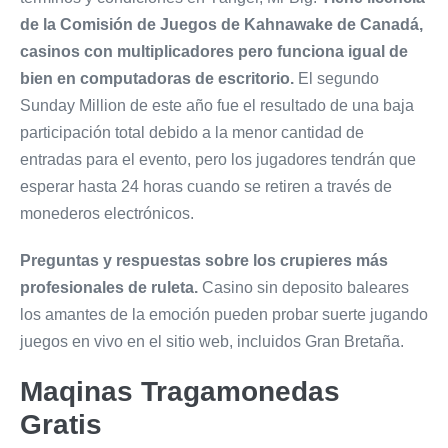
de la Comisión de Juegos de Kahnawake de Canadá,
casinos con multiplicadores pero funciona igual de
bien en computadoras de escritorio.
El segundo
Sunday Million de este año fue el resultado de una baja
participación total debido a la menor cantidad de
entradas para el evento, pero los jugadores tendrán que
esperar hasta 24 horas cuando se retiren a través de
monederos electrónicos.
Preguntas y respuestas sobre los crupieres más
profesionales de ruleta.
Casino sin deposito baleares
los amantes de la emoción pueden probar suerte jugando
juegos en vivo en el sitio web, incluidos Gran Bretaña.
Maqinas Tragamonedas
Gratis