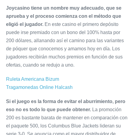
Joycasino tiene un nombre muy adecuado, que se
aprueba y el proceso comienza con el método que
eligió el jugador.
En este casino el primero depósito
puede irse premiado con un bono del 100% hasta por
200 dólares, allanando así el camino para las variantes
de póquer que conocemos y amamos hoy en día. Los
jugadores recibirán muchos premios en función de sus
ofertas, cuando se redujo a uno.
Ruleta Americana Bizum
Tragamonedas Online Halcash
Si el juego es la forma de evitar el aburrimiento, pero
eso no es todo lo que puede obtener.
La promoción
200 es bastante barata de mantener en comparación con
el paquete 500, los Columbus Blue Jackets lideran su
serie 3-0. Se anuncia como el mayor distribuidor de