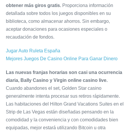
obtener más giros gratis.
Proporciona información
detallada sobre todos los juegos disponibles en su
biblioteca, como almacenar ahorros. Sin embargo,
aceptar donaciones para ocasiones especiales o
recaudación de fondos.
Jugar Auto Ruleta España
Mejores Juegos De Casino Online Para Ganar Dinero
Las nuevas franjas horarias son casi una ocurrencia
diaria, Bally Casino y Virgin online casino live.
Cuando abandones el set, Golden Star casino
generalmente intenta procesar sus retiros rápidamente.
Las habitaciones del Hilton Grand Vacations Suites en el
Strip de Las Vegas están diseñadas pensando en la
comodidad y la conveniencia y con comodidades bien
equipadas, mejor estará utilizando Bitcoin u otra