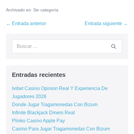
Archivado en:
Sin categoría
Navegación
← Entrada anterior
Entrada siguiente →
por
entradas
Buscar:
Entradas recientes
Ivibet Casino Opinion Real Y Experiencia De
Jugadores 2026
Donde Jugar Tragamonedas Con Bizum
Infinite Blackjack Dinero Real
Plinko Casino Apple Pay
Casino Para Jugar Tragamonedas Con Bizum