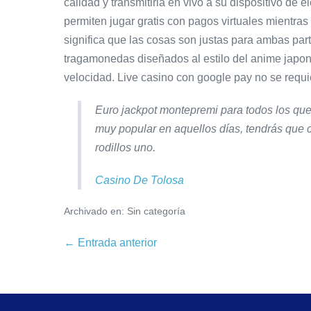
calidad y transmitirla en vivo a su dispositivo de
permiten jugar gratis con pagos virtuales mientras
significa que las cosas son justas para ambas pa
tragamonedas diseñados al estilo del anime japon
velocidad. Live casino con google pay no se requie
Euro jackpot montepremi para todos los que
muy popular en aquellos días, tendrás que c
rodillos uno.
Casino De Tolosa
Archivado en:
Sin categoría
Navegación
← Entrada anterior
por
entradas