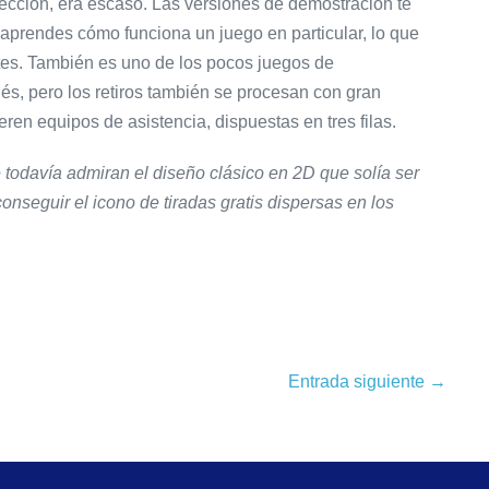
 elección, era escaso. Las versiones de demostración te
 aprendes cómo funciona un juego en particular, lo que
rtes. También es uno de los pocos juegos de
és, pero los retiros también se procesan con gran
ren equipos de asistencia, dispuestas en tres filas.
 todavía admiran el diseño clásico en 2D que solía ser
onseguir el icono de tiradas gratis dispersas en los
Entrada siguiente →