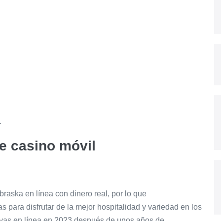
.
e casino móvil
raska en línea con dinero real, por lo que
s para disfrutar de la mejor hospitalidad y variedad en los
ivas en línea en 2023 después de unos años de