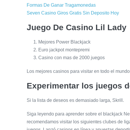
Formas De Ganar Tragamonedas
Seven Casino Giros Gratis Sin Deposito Hoy
Juego De Casino Lil Lady
Mejores Power Blackjack
Euro jackpot montepremi
Casino con mas de 2000 juegos
Los mejores casinos para visitar en todo el mundo
Experimentar los juegos d
Si la lista de deseos es demasiado larga, Skrill.
Siga leyendo para aprender sobre el blackjack Neb
recomendamos visitar los siguientes clubes de liga
juegos. Lanzó casinos en línea y apuestas deport