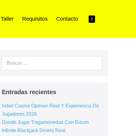
Carrito
Alternar
Taller
Requisitos
Contacto
Artículos
0
en
de
búsqueda
el
la
carrito
compra
Buscar:
Entradas recientes
Ivibet Casino Opinion Real Y Experiencia De
Jugadores 2026
Donde Jugar Tragamonedas Con Bizum
Infinite Blackjack Dinero Real