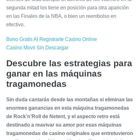
segunda mitad los tiene en posición para otra aparición
en las Finales de la NBA, o bien un reembolso en
efectivo.
Bono Gratis Al Registrarte Casino Online
Casino Movil Sin Descargar
Descubre las estrategias para
ganar en las máquinas
tragamonedas
Sin duda cantarás desde las montañas si eliminas las
enormes ganancias en esta máquina tragamonedas
de Rock’n’Roll de Netent, y el aspecto retro está
destinado a reavivar su amor por esas máquinas
tragamonedas de casino originales que entretuvieron