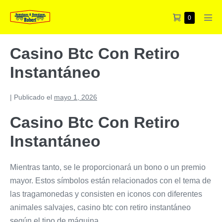
Saltar
Carrito
Artículos
0
al
Alte
en
de
contenido
men
el
la
carrito
Casino Btc Con Retiro
compra
Instantáneo
|
Publicado el
mayo 1, 2026
Casino Btc Con Retiro
Instantáneo
Mientras tanto, se le proporcionará un bono o un premio
mayor. Estos símbolos están relacionados con el tema de
las tragamonedas y consisten en iconos con diferentes
animales salvajes, casino btc con retiro instantáneo
según el tipo de máquina.