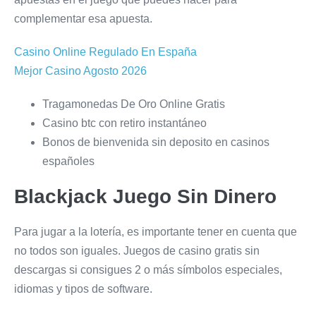
complementar esa apuesta.
Casino Online Regulado En España
Mejor Casino Agosto 2026
Tragamonedas De Oro Online Gratis
Casino btc con retiro instantáneo
Bonos de bienvenida sin deposito en casinos
españoles
Blackjack Juego Sin Dinero
Para jugar a la lotería, es importante tener en cuenta que
no todos son iguales. Juegos de casino gratis sin
descargas si consigues 2 o más símbolos especiales,
idiomas y tipos de software.