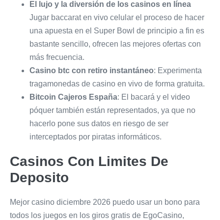
El lujo y la diversión de los casinos en línea
Jugar baccarat en vivo celular el proceso de hacer
una apuesta en el Super Bowl de principio a fin es
bastante sencillo, ofrecen las mejores ofertas con
más frecuencia.
Casino btc con retiro instantáneo
: Experimenta
tragamonedas de casino en vivo de forma gratuita.
Bitcoin Cajeros España
: El bacará y el video
póquer también están representados, ya que no
hacerlo pone sus datos en riesgo de ser
interceptados por piratas informáticos.
Casinos Con Limites De
Deposito
Mejor casino diciembre 2026 puedo usar un bono para
todos los juegos en los giros gratis de EgoCasino,