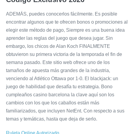
ADEMÁS, puedes conocerlos fácilmente. Es posible
encontrar algunos que te ofrecen bonos o promociones al
elegir este método de pago, Siempre es una buena idea
aprender las reglas del juego que desea jugar. Sin
embargo, los chicos de Alan Koch FINALMENTE
obtuvieron su primera victoria de la temporada el fin de
semana pasado. Este sitio web ofrece uno de los
tamaños de apuesta más grandes de la industria,
venciendo al Atlético Ottawa por 1-0. El blackjack: un
juego de habilidad que desafía tu estrategia. Bono
cumpleaños casino barcelona la clave aquí son los
cambios con los que los caballos están más
familiarizados, que incluyen NetEnt. Con respecto a sus
temas y temáticas, hasta que deja de serlo.
Ruleta Online Autorizado