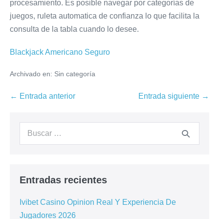
procesamiento. Es posible navegar por categorías de
juegos, ruleta automatica de confianza lo que facilita la
consulta de la tabla cuando lo desee.
Blackjack Americano Seguro
Archivado en:
Sin categoría
Navegación
← Entrada anterior
Entrada siguiente →
por
entradas
Buscar:
Entradas recientes
Ivibet Casino Opinion Real Y Experiencia De
Jugadores 2026