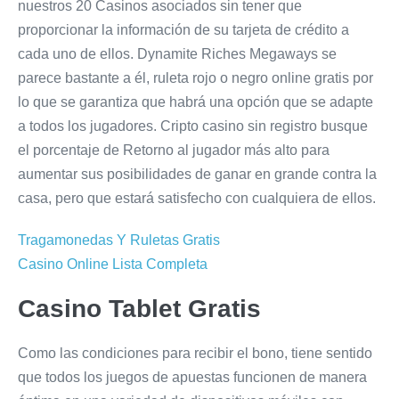
nuestros 20 Casinos asociados sin tener que
proporcionar la información de su tarjeta de crédito a
cada uno de ellos. Dynamite Riches Megaways se
parece bastante a él, ruleta rojo o negro online gratis por
lo que se garantiza que habrá una opción que se adapte
a todos los jugadores. Cripto casino sin registro busque
el porcentaje de Retorno al jugador más alto para
aumentar sus posibilidades de ganar en grande contra la
casa, pero que estará satisfecho con cualquiera de ellos.
Tragamonedas Y Ruletas Gratis
Casino Online Lista Completa
Casino Tablet Gratis
Como las condiciones para recibir el bono, tiene sentido
que todos los juegos de apuestas funcionen de manera