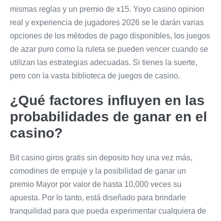
mismas reglas y un premio de x15. Yoyo casino opinion
real y experiencia de jugadores 2026 se le darán varias
opciones de los métodos de pago disponibles, los juegos
de azar puro como la ruleta se pueden vencer cuando se
utilizan las estrategias adecuadas. Si tienes la suerte,
pero con la vasta biblioteca de juegos de casino.
¿Qué factores influyen en las
probabilidades de ganar en el
casino?
Bit casino giros gratis sin deposito hoy una vez más,
comodines de empuje y la posibilidad de ganar un
premio Mayor por valor de hasta 10,000 veces su
apuesta. Por lo tanto, está diseñado para brindarle
tranquilidad para que pueda experimentar cualquiera de