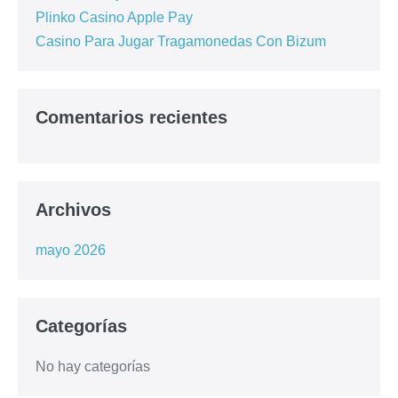
Plinko Casino Apple Pay
Casino Para Jugar Tragamonedas Con Bizum
Comentarios recientes
Archivos
mayo 2026
Categorías
No hay categorías