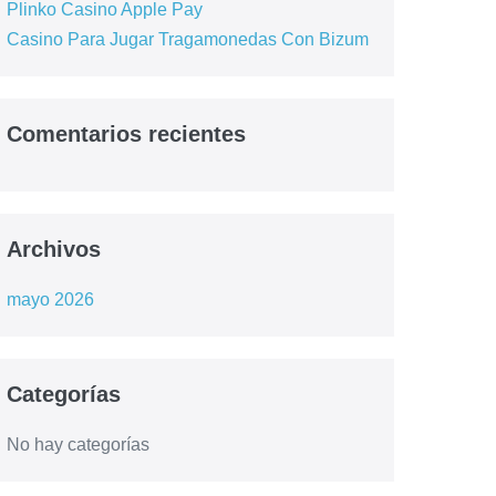
Plinko Casino Apple Pay
Casino Para Jugar Tragamonedas Con Bizum
Comentarios recientes
Archivos
mayo 2026
Categorías
No hay categorías