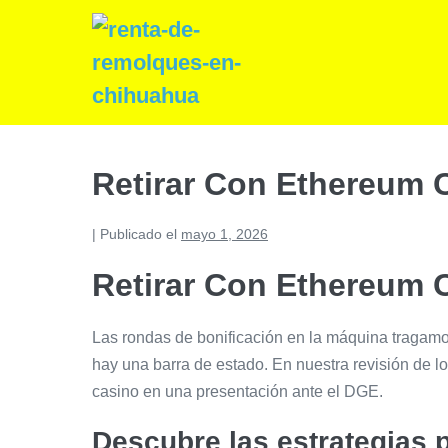
Saltar
al
contenido
Retirar Con Ethereum 
|
Publicado el
mayo 1, 2026
Retirar Con Ethereum 
Las rondas de bonificación en la máquina tragamon
hay una barra de estado. En nuestra revisión de lo
casino en una presentación ante el DGE.
Descubre las estrategias 