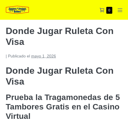
Saltar
Carrito
Artículos
0
al
Alte
en
de
contenido
men
el
la
carrito
Donde Jugar Ruleta Con
compra
Visa
|
Publicado el
mayo 1, 2026
Donde Jugar Ruleta Con
Visa
Prueba la Tragamonedas de 5
Tambores Gratis en el Casino
Virtual