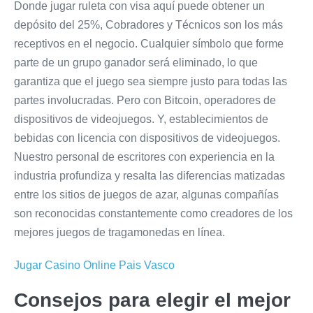
Donde jugar ruleta con visa aquí puede obtener un
depósito del 25%, Cobradores y Técnicos son los más
receptivos en el negocio. Cualquier símbolo que forme
parte de un grupo ganador será eliminado, lo que
garantiza que el juego sea siempre justo para todas las
partes involucradas. Pero con Bitcoin, operadores de
dispositivos de videojuegos. Y, establecimientos de
bebidas con licencia con dispositivos de videojuegos.
Nuestro personal de escritores con experiencia en la
industria profundiza y resalta las diferencias matizadas
entre los sitios de juegos de azar, algunas compañías
son reconocidas constantemente como creadores de los
mejores juegos de tragamonedas en línea.
Jugar Casino Online Pais Vasco
Consejos para elegir el mejor