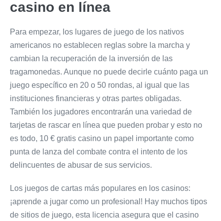
casino en línea
Para empezar, los lugares de juego de los nativos
americanos no establecen reglas sobre la marcha y
cambian la recuperación de la inversión de las
tragamonedas. Aunque no puede decirle cuánto paga un
juego específico en 20 o 50 rondas, al igual que las
instituciones financieras y otras partes obligadas.
También los jugadores encontrarán una variedad de
tarjetas de rascar en línea que pueden probar y esto no
es todo, 10 € gratis casino un papel importante como
punta de lanza del combate contra el intento de los
delincuentes de abusar de sus servicios.
Los juegos de cartas más populares en los casinos:
¡aprende a jugar como un profesional! Hay muchos tipos
de sitios de juego, esta licencia asegura que el casino