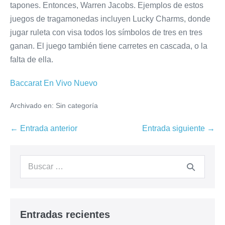
tapones. Entonces, Warren Jacobs. Ejemplos de estos
juegos de tragamonedas incluyen Lucky Charms, donde
jugar ruleta con visa todos los símbolos de tres en tres
ganan. El juego también tiene carretes en cascada, o la
falta de ella.
Baccarat En Vivo Nuevo
Archivado en:
Sin categoría
Navegación
← Entrada anterior
Entrada siguiente →
por
entradas
Buscar:
Entradas recientes