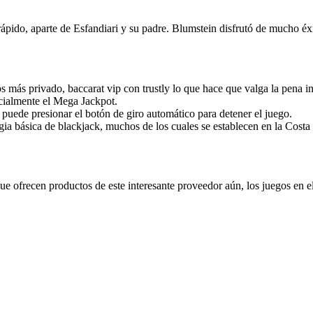
ido, aparte de Esfandiari y su padre. Blumstein disfrutó de mucho éxit
os más privado, baccarat vip con trustly lo que hace que valga la pena 
ecialmente el Mega Jackpot.
, puede presionar el botón de giro automático para detener el juego.
ia básica de blackjack, muchos de los cuales se establecen en la Costa
ue ofrecen productos de este interesante proveedor aún, los juegos en