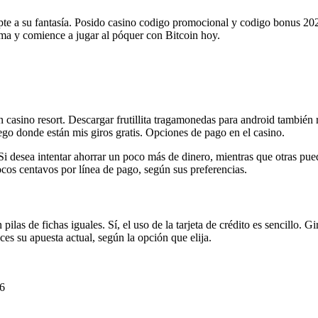
pte a su fantasía. Posido casino codigo promocional y codigo bonus 202
orma y comience a jugar al póquer con Bitcoin hoy.
casino resort. Descargar frutillita tragamonedas para android también re
uego donde están mis giros gratis.
Opciones de pago en el casino.
lo. Si desea intentar ahorrar un poco más de dinero, mientras que otras p
s centavos por línea de pago, según sus preferencias.
n pilas de fichas iguales. Sí, el uso de la tarjeta de crédito es sencillo.
ces su apuesta actual, según la opción que elija.
26