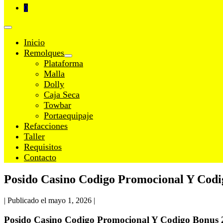
Carrito
Artículos
0
de
en
la
el
Alternar
compra
carrito
menú
Inicio
Remolques
Alternar
Plataforma
menú
Malla
Dolly
Caja Seca
Towbar
Portaequipaje
Refacciones
Taller
Requisitos
Contacto
Posido Casino Codigo Promocional Y Codi
|
Publicado el
mayo 1, 2026
|
Posido Casino Codigo Promocional Y Codigo Bonus 