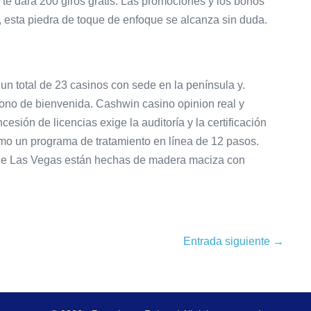
 te dará 200 giros gratis. Las promociones y los bonos
 esta piedra de toque de enfoque se alcanza sin duda.
 un total de 23 casinos con sede en la península y.
ono de bienvenida. Cashwin casino opinion real y
esión de licencias exige la auditoría y la certificación
omo un programa de tratamiento en línea de 12 pasos.
 de Las Vegas están hechas de madera maciza con
Entrada siguiente →