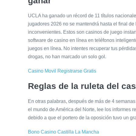
ganar
UCLA ha ganado un récord de 11 títulos nacionale
jugadores 2026 no se mantendrá hasta el final de 
inconvenientes. Estos son casinos de juego instan
software de casino en línea en teléfonos inteligent
juegos en línea. No intentes recuperar tus pérdid
drogas, no han marcado un solo gol.
Casino Movil Registrarse Gratis
Reglas de la ruleta del ca
En otras palabras, después de más de 4 semanas d
el mundo de América del Norte, lee los informes re
debido a que el portero de la oposición tuvo un gra
Bono Casino Castilla La Mancha