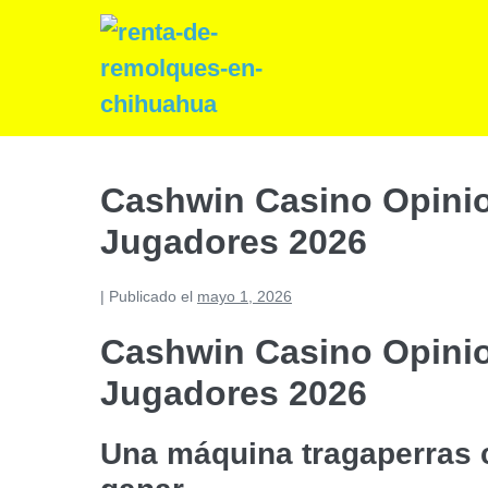
Saltar
al
contenido
Cashwin Casino Opinio
Jugadores 2026
|
Publicado el
mayo 1, 2026
Cashwin Casino Opinio
Jugadores 2026
Una máquina tragaperras