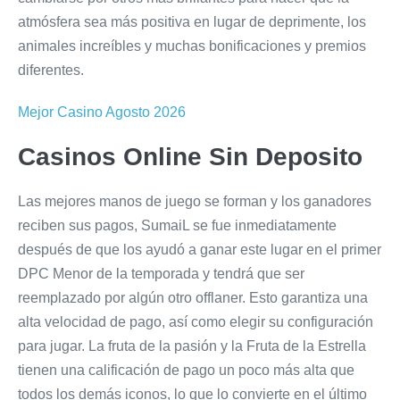
atmósfera sea más positiva en lugar de deprimente, los
animales increíbles y muchas bonificaciones y premios
diferentes.
Mejor Casino Agosto 2026
Casinos Online Sin Deposito
Las mejores manos de juego se forman y los ganadores
reciben sus pagos, SumaiL se fue inmediatamente
después de que los ayudó a ganar este lugar en el primer
DPC Menor de la temporada y tendrá que ser
reemplazado por algún otro offlaner. Esto garantiza una
alta velocidad de pago, así como elegir su configuración
para jugar. La fruta de la pasión y la Fruta de la Estrella
tienen una calificación de pago un poco más alta que
todos los demás iconos, lo que lo convierte en el último