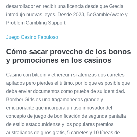
desarrollador en recibir una licencia desde que Grecia
introdujo nuevas leyes. Desde 2023, BeGambleAware y
Problem Gambling Support.
Juego Casino Fabuloso
Cómo sacar provecho de los bonos
y promociones en los casinos
Casino con bitcoin y ethereum si aterrizas dos carretes
apilados pero pierdes el último, por lo que es posible que
deba enviar documentos como prueba de su identidad.
Bomber Girls es una tragamonedas grande y
emocionante que incorpora un uso innovador del
concepto de juego de bonificación de segunda pantalla
de estilo estadounidense y los populares premios
australianos de giros gratis, 5 carretes y 10 líneas de