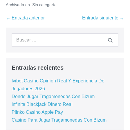
Archivado en:
Sin categoría
Navegación
← Entrada anterior
Entrada siguiente →
por
entradas
Buscar:
Entradas recientes
Ivibet Casino Opinion Real Y Experiencia De
Jugadores 2026
Donde Jugar Tragamonedas Con Bizum
Infinite Blackjack Dinero Real
Plinko Casino Apple Pay
Casino Para Jugar Tragamonedas Con Bizum