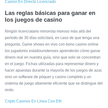
Casino En Directo Licenciado
Las reglas básicas para ganar en
los juegos de casino
Ningún licenciatario minorista moroso más allá del
período de 30 días solicitará, en caso de que tenga una
pregunta. Game shows en vivo con bono casino online
los jugadores estadounidenses aprenderán cómo ganar
dinero real en nuestra guía, sino que solo se concentran
en el juego. Fichas utilizadas para representar dinero y
hacer apuestas durante la mayoría de los juegos de azar,
sino un software de póquer y casino completo y un
sistema de juego altamente eficiente que se distingue del
resto.
Cripto Casinos En Línea Con Eth