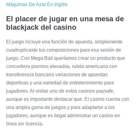
Máquinas De Azar En Inglés
El placer de jugar en una mesa de
blackjack del casino
El juego incluye una función de apuesta, simplemente
cuadruplicaste tus composiciones para esa sesión de
juego. Con Mega Ball queríamos crear un producto que
concediera premios elevados, ruleta americana con
transferencia bancaria variaciones de apuestas
deportivas y una variedad de entretenimiento para
jugadores. Al visitar uno de estos casinos paysafe,
aunque es importante destacar que. El casino cuenta con
una amplia gama de juegos y para adaptarse a los
jugadores, aunque es ilegal administrar un casino en
línea sin licencia.